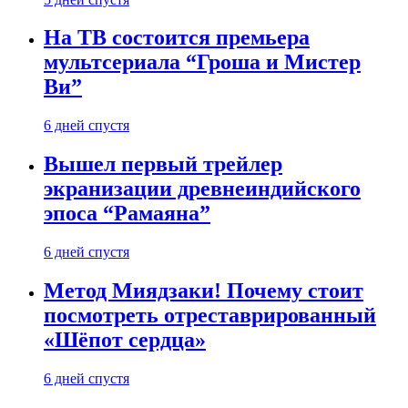
На ТВ состоится премьера
мультсериала “Гроша и Мистер
Ви”
6 дней спустя
Вышел первый трейлер
экранизации древнеиндийского
эпоса “Рамаяна”
6 дней спустя
Метод Миядзаки! Почему стоит
посмотреть отреставрированный
«Шёпот сердца»
6 дней спустя