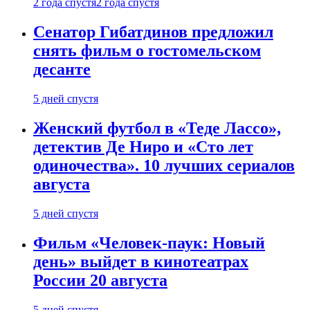
2 года спустя
2 года спустя
Сенатор Гибатдинов предложил
снять фильм о гостомельском
десанте
5 дней спустя
Женский футбол в «Теде Лассо»,
детектив Де Ниро и «Сто лет
одиночества». 10 лучших сериалов
августа
5 дней спустя
Фильм «Человек-паук: Новый
день» выйдет в кинотеатрах
России 20 августа
5 дней спустя