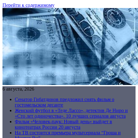
Перейти к содержимому
6 августа, 2026
Сенатор Гибатдинов предложил снять фильм о
гостомельском десанте
Женский футбол в «Теде Лассо», детектив Де Ниро и
«Сто лет одиночества». 10 лучших сериалов августа
Фильм «Человек-паук: Новый день» выйдет в
кинотеатрах России 20 августа
На ТВ состоится премьера мультсериала “Гроша и