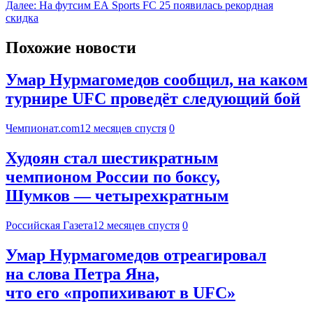
Далее:
На футсим EA Sports FC 25 появилась рекордная
скидка
Похожие новости
Умар Нурмагомедов сообщил, на каком
турнире UFC проведёт следующий бой
Чемпионат.com
12 месяцев спустя
0
Худоян стал шестикратным
чемпионом России по боксу,
Шумков — четырехкратным
Российская Газета
12 месяцев спустя
0
Умар Нурмагомедов отреагировал
на слова Петра Яна,
что его «пропихивают в UFC»