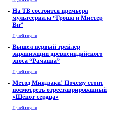
На ТВ состоится премьера
мультсериала “Гроша и Мистер
Ви”
7 дней спустя
Вышел первый трейлер
экранизации древнеиндийского
эпоса “Рамаяна”
7 дней спустя
Метод Миядзаки! Почему стоит
посмотреть отреставрированный
«Шёпот сердца»
7 дней спустя