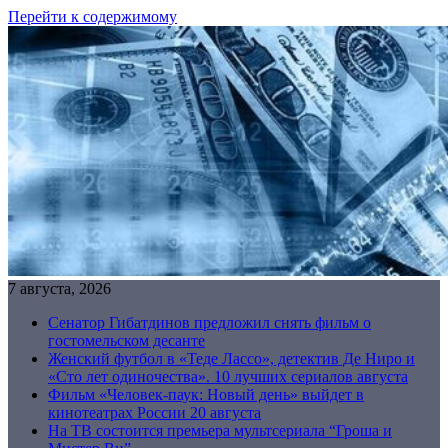
Перейти к содержимому
7 августа, 2026
Сенатор Гибатдинов предложил снять фильм о
гостомельском десанте
Женский футбол в «Теде Лассо», детектив Де Ниро и
«Сто лет одиночества». 10 лучших сериалов августа
Фильм «Человек-паук: Новый день» выйдет в
кинотеатрах России 20 августа
На ТВ состоится премьера мультсериала “Гроша и