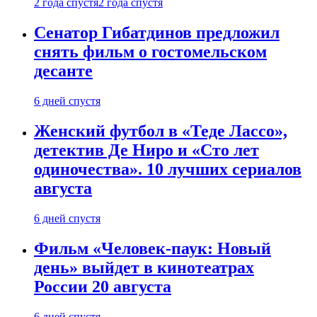
2 года спустя
2 года спустя
Сенатор Гибатдинов предложил
снять фильм о гостомельском
десанте
6 дней спустя
Женский футбол в «Теде Лассо»,
детектив Де Ниро и «Сто лет
одиночества». 10 лучших сериалов
августа
6 дней спустя
Фильм «Человек-паук: Новый
день» выйдет в кинотеатрах
России 20 августа
6 дней спустя