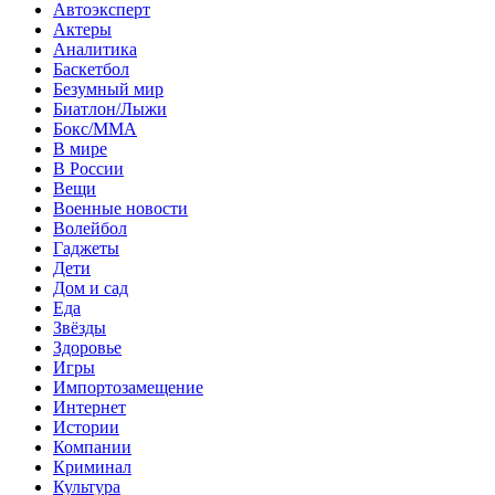
Автоэксперт
Актеры
Аналитика
Баскетбол
Безумный мир
Биатлон/Лыжи
Бокс/MMA
В мире
В России
Вещи
Военные новости
Волейбол
Гаджеты
Дети
Дом и сад
Еда
Звёзды
Здоровье
Игры
Импортозамещение
Интернет
Истории
Компании
Криминал
Культура