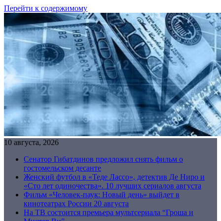
Перейти к содержимому
10 августа, 2026
Сенатор Гибатдинов предложил снять фильм о
гостомельском десанте
Женский футбол в «Теде Лассо», детектив Де Ниро и
«Сто лет одиночества». 10 лучших сериалов августа
Фильм «Человек-паук: Новый день» выйдет в
кинотеатрах России 20 августа
На ТВ состоится премьера мультсериала “Гроша и