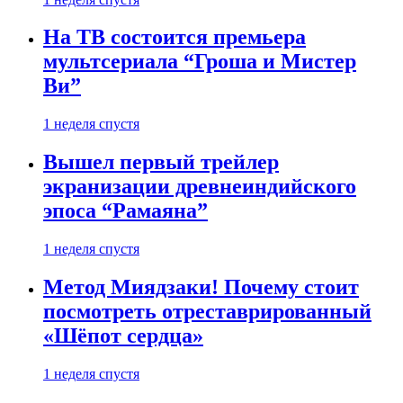
На ТВ состоится премьера
мультсериала “Гроша и Мистер
Ви”
1 неделя спустя
Вышел первый трейлер
экранизации древнеиндийского
эпоса “Рамаяна”
1 неделя спустя
Метод Миядзаки! Почему стоит
посмотреть отреставрированный
«Шёпот сердца»
1 неделя спустя