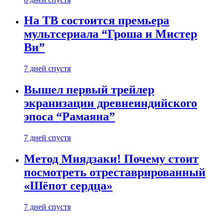
На ТВ состоится премьера
мультсериала “Гроша и Мистер
Ви”
7 дней спустя
Вышел первый трейлер
экранизации древнеиндийского
эпоса “Рамаяна”
7 дней спустя
Метод Миядзаки! Почему стоит
посмотреть отреставрированный
«Шёпот сердца»
7 дней спустя