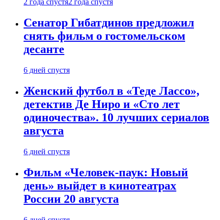
2 года спустя
2 года спустя
Сенатор Гибатдинов предложил
снять фильм о гостомельском
десанте
6 дней спустя
Женский футбол в «Теде Лассо»,
детектив Де Ниро и «Сто лет
одиночества». 10 лучших сериалов
августа
6 дней спустя
Фильм «Человек-паук: Новый
день» выйдет в кинотеатрах
России 20 августа
6 дней спустя