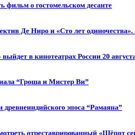
ь фильм о гостомельском десанте
ектив Де Ниро и «Сто лет одиночества».
выйдет в кинотеатрах России 20 август
риала “Гроша и Мистер Ви”
 древнеиндийского эпоса “Рамаяна”
мотреть отреставрированный «Шёпот се