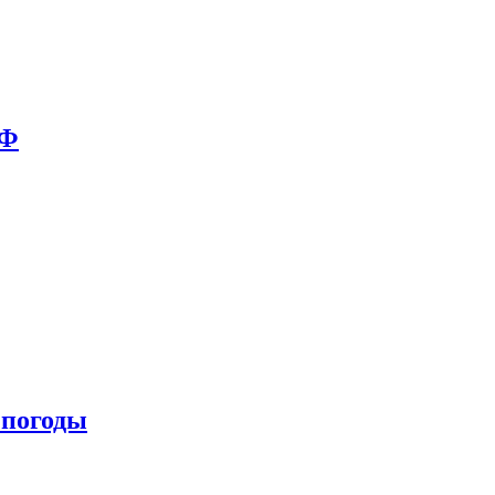
РФ
 погоды