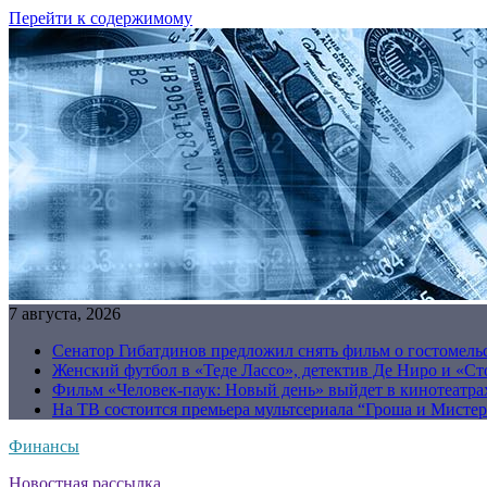
Перейти к содержимому
7 августа, 2026
Сенатор Гибатдинов предложил снять фильм о гостомель
Женский футбол в «Теде Лассо», детектив Де Ниро и «Сто
Фильм «Человек-паук: Новый день» выйдет в кинотеатрах
На ТВ состоится премьера мультсериала “Гроша и Мисте
Финансы
Новостная рассылка