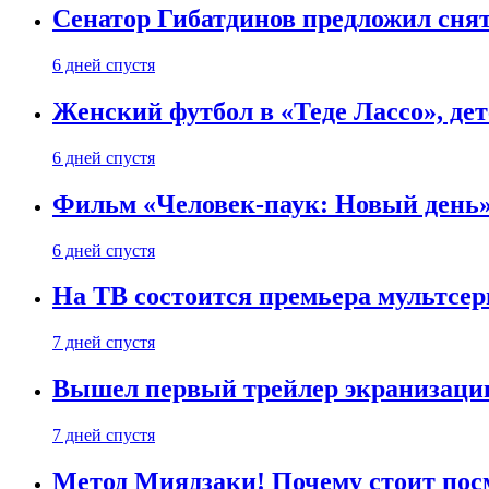
Сенатор Гибатдинов предложил снят
6 дней спустя
Женский футбол в «Теде Лассо», дет
6 дней спустя
Фильм «Человек-паук: Новый день» 
6 дней спустя
На ТВ состоится премьера мультсе
7 дней спустя
Вышел первый трейлер экранизации
7 дней спустя
Метод Миядзаки! Почему стоит пос