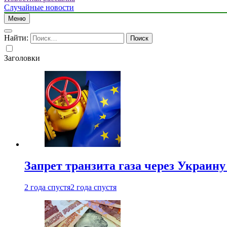
Случайные новости
Меню
Найти:
Заголовки
Запрет транзита газа через Украин
2 года спустя
2 года спустя