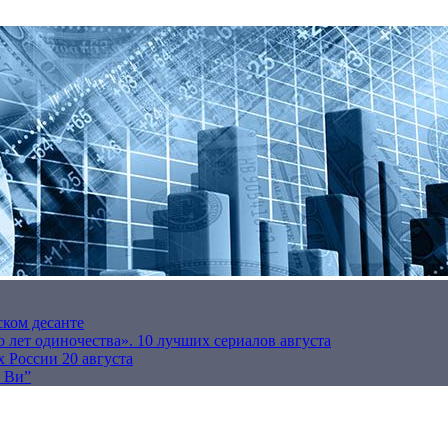
ском десанте
 лет одиночества». 10 лучших сериалов августа
 России 20 августа
р Ви”