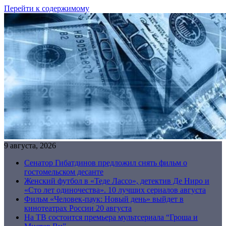
Перейти к содержимому
9 августа, 2026
Сенатор Гибатдинов предложил снять фильм о
гостомельском десанте
Женский футбол в «Теде Лассо», детектив Де Ниро и
«Сто лет одиночества». 10 лучших сериалов августа
Фильм «Человек-паук: Новый день» выйдет в
кинотеатрах России 20 августа
На ТВ состоится премьера мультсериала “Гроша и