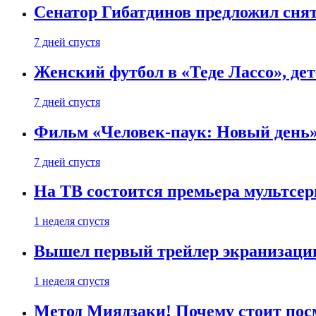
Сенатор Гибатдинов предложил снят
7 дней спустя
Женский футбол в «Теде Лассо», дет
7 дней спустя
Фильм «Человек-паук: Новый день» 
7 дней спустя
На ТВ состоится премьера мультсе
1 неделя спустя
Вышел первый трейлер экранизации
1 неделя спустя
Метод Миядзаки! Почему стоит пос