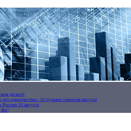
ском десанте
 лет одиночества». 10 лучших сериалов августа
 России 20 августа
р Ви”