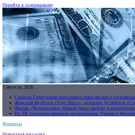
Перейти к содержимому
7 августа, 2026
Сенатор Гибатдинов предложил снять фильм о гостомель
Женский футбол в «Теде Лассо», детектив Де Ниро и «Сто
Фильм «Человек-паук: Новый день» выйдет в кинотеатрах
На ТВ состоится премьера мультсериала “Гроша и Мисте
Финансы
Новостная рассылка