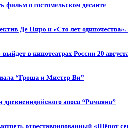
ь фильм о гостомельском десанте
ектив Де Ниро и «Сто лет одиночества».
выйдет в кинотеатрах России 20 август
риала “Гроша и Мистер Ви”
 древнеиндийского эпоса “Рамаяна”
мотреть отреставрированный «Шёпот се