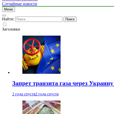
Случайные новости
Меню
Найти:
Заголовки
Запрет транзита газа через Украин
2 года спустя
2 года спустя