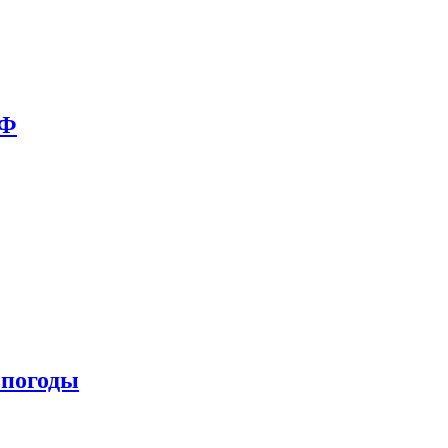
РФ
 погоды