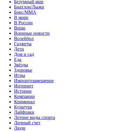
Безумный мир
Биатлон/Лыжи
Бокс/MMA
В мире
В России
Вещи
Военные новости
Волейбол
Гаджеты
Дети
Дом и сад
Еда
Звёзды
Здоровье
Игры
Импортозамещение
Интернет
Истории
Компании
Криминал
Культура
Лайфхаки
Летние виды спорта
Личный счет
Люди