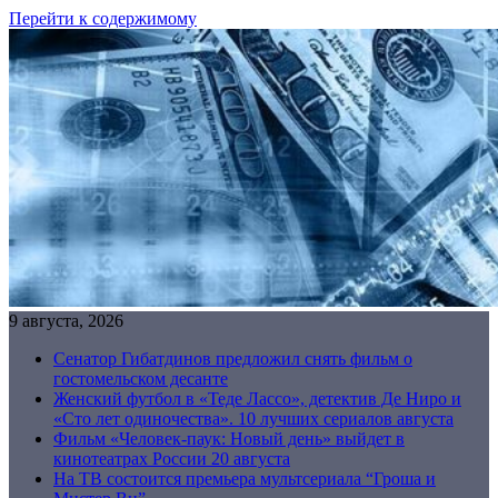
Перейти к содержимому
9 августа, 2026
Сенатор Гибатдинов предложил снять фильм о
гостомельском десанте
Женский футбол в «Теде Лассо», детектив Де Ниро и
«Сто лет одиночества». 10 лучших сериалов августа
Фильм «Человек-паук: Новый день» выйдет в
кинотеатрах России 20 августа
На ТВ состоится премьера мультсериала “Гроша и