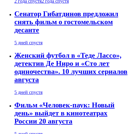
2 года спустя
2 года спустя
Сенатор Гибатдинов предложил
снять фильм о гостомельском
десанте
5 дней спустя
Женский футбол в «Теде Лассо»,
детектив Де Ниро и «Сто лет
одиночества». 10 лучших сериалов
августа
5 дней спустя
Фильм «Человек-паук: Новый
день» выйдет в кинотеатрах
России 20 августа
5 дней спустя