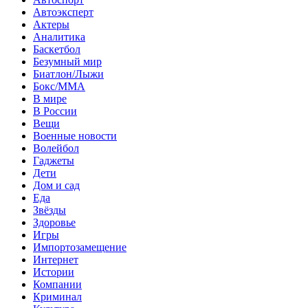
Автоэксперт
Актеры
Аналитика
Баскетбол
Безумный мир
Биатлон/Лыжи
Бокс/MMA
В мире
В России
Вещи
Военные новости
Волейбол
Гаджеты
Дети
Дом и сад
Еда
Звёзды
Здоровье
Игры
Импортозамещение
Интернет
Истории
Компании
Криминал