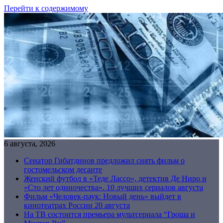
Перейти к содержимому
6 августа, 2026
Сенатор Гибатдинов предложил снять фильм о
гостомельском десанте
Женский футбол в «Теде Лассо», детектив Де Ниро и
«Сто лет одиночества». 10 лучших сериалов августа
Фильм «Человек-паук: Новый день» выйдет в
кинотеатрах России 20 августа
На ТВ состоится премьера мультсериала “Гроша и