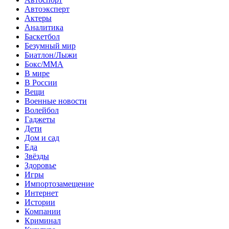
Автоэксперт
Актеры
Аналитика
Баскетбол
Безумный мир
Биатлон/Лыжи
Бокс/MMA
В мире
В России
Вещи
Военные новости
Волейбол
Гаджеты
Дети
Дом и сад
Еда
Звёзды
Здоровье
Игры
Импортозамещение
Интернет
Истории
Компании
Криминал