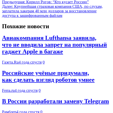
Предыдущая:
Кирилл Рогов: “Кто кусает Россию”
Далее:
Крупнейшая страховая компания США, по слухам,
заплатила хакерам 40 млн долларов за восстановление
доступа к зашифрованным файлам
Похожие новости
Авиакомпания Lufthansa заявила,
что не вводила запрет на популярный
гаджет Apple в багаже
Газета.Ru
4 года спустя
0
Российские учёные придумали,
как сделать взгляд роботов умнее
Ferra.ru
4 года спустя
0
В России разработали замену Telegram
Рамблер
4 года спустя
0