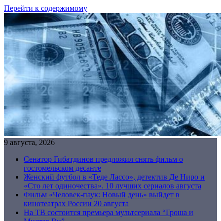
Перейти к содержимому
9 августа, 2026
Сенатор Гибатдинов предложил снять фильм о
гостомельском десанте
Женский футбол в «Теде Лассо», детектив Де Ниро и
«Сто лет одиночества». 10 лучших сериалов августа
Фильм «Человек-паук: Новый день» выйдет в
кинотеатрах России 20 августа
На ТВ состоится премьера мультсериала “Гроша и