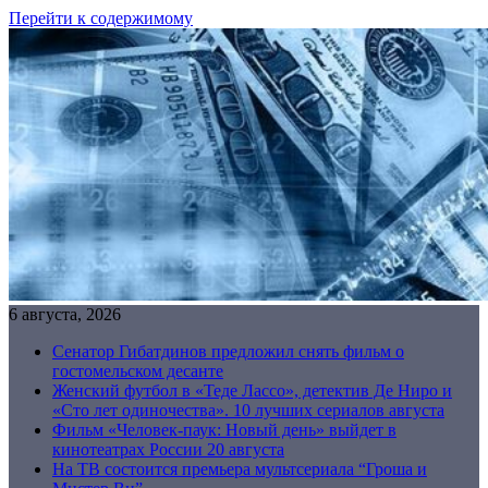
Перейти к содержимому
6 августа, 2026
Сенатор Гибатдинов предложил снять фильм о
гостомельском десанте
Женский футбол в «Теде Лассо», детектив Де Ниро и
«Сто лет одиночества». 10 лучших сериалов августа
Фильм «Человек-паук: Новый день» выйдет в
кинотеатрах России 20 августа
На ТВ состоится премьера мультсериала “Гроша и