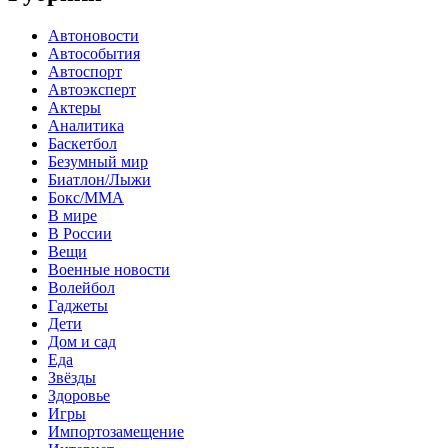
Автоновости
Автособытия
Автоспорт
Автоэксперт
Актеры
Аналитика
Баскетбол
Безумный мир
Биатлон/Лыжи
Бокс/MMA
В мире
В России
Вещи
Военные новости
Волейбол
Гаджеты
Дети
Дом и сад
Еда
Звёзды
Здоровье
Игры
Импортозамещение