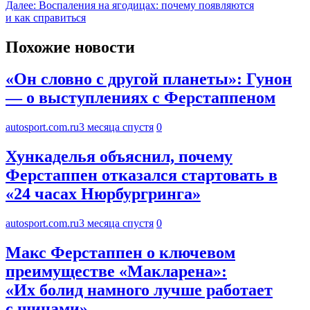
Далее:
Воспаления на ягодицах: почему появляются
и как справиться
Похожие новости
«Он словно с другой планеты»: Гунон
— о выступлениях с Ферстаппеном
autosport.com.ru
3 месяца спустя
0
Хункаделья объяснил, почему
Ферстаппен отказался стартовать в
«24 часах Нюрбургринга»
autosport.com.ru
3 месяца спустя
0
Макс Ферстаппен о ключевом
преимуществе «Макларена»:
«Их болид намного лучше работает
с шинами»