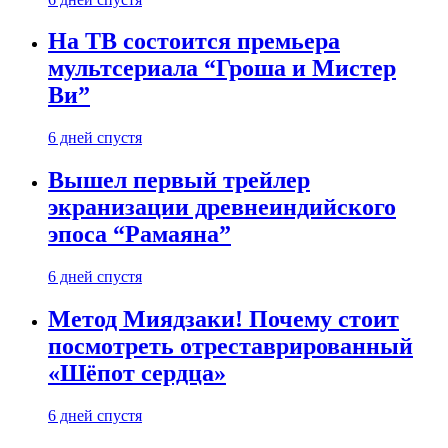
На ТВ состоится премьера
мультсериала “Гроша и Мистер
Ви”
6 дней спустя
Вышел первый трейлер
экранизации древнеиндийского
эпоса “Рамаяна”
6 дней спустя
Метод Миядзаки! Почему стоит
посмотреть отреставрированный
«Шёпот сердца»
6 дней спустя