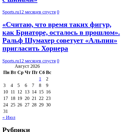
Sports.ru
12 месяцев спустя
0
«Считаю, что время таких фигур,
как Бриаторе, осталось в прошлом».
Ральф Шумахер советует «Альпин»
пригласить Хорнера
Sports.ru
12 месяцев спустя
0
Август 2026
Пн
Вт
Ср
Чт
Пт
Сб
Вс
1
2
3
4
5
6
7
8
9
10
11
12
13
14
15
16
17
18
19
20
21
22
23
24
25
26
27
28
29
30
31
« Июл
Рубрики