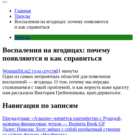
Главная
Тренды
Воспаления на ягодицах: почему появляются
и как справиться
Тренды
Воспаления на ягодицах: почему
появляются и как справиться
WomanHit.ru
2 года спустя
0
1 минуты
Одна из самых неприятных областей для появления
воспалений — ягодицы. О том, почему мы нередко
сталкиваемся с такой проблемой, и как вернуть коже красоту
нам рассказала Виктория Гребенникова, врач-дерматолог.
Навигация по записям
Предыдущая:
«Альпин» начнётся партнёрство с Руандой,
названы финансовые детали — Business Book GP
Далее:
Николас Холт забрал с собой необычный сувенир
со съёмок фильма «Носферату»