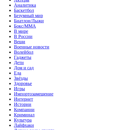
Аналитика
Баскетбол
Безумный мир
Биатлон/Лыжи
Бокс/MMA
В мире
В России
Вещи
Военные новости
Волейбол
Гаджеты
Дети
Дом и сад
Еда
Звёзды
Здоровье
Игры
Импортозамещение
Интернет
Истории
Компании
Криминал
Культура
Лайфхаки