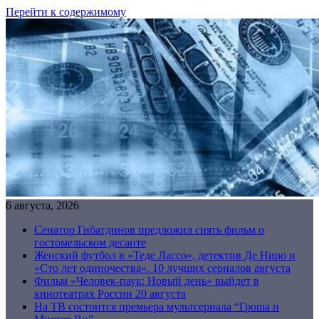
Перейти к содержимому
6 августа, 2026
Сенатор Гибатдинов предложил снять фильм о
гостомельском десанте
Женский футбол в «Теде Лассо», детектив Де Ниро и
«Сто лет одиночества». 10 лучших сериалов августа
Фильм «Человек-паук: Новый день» выйдет в
кинотеатрах России 20 августа
На ТВ состоится премьера мультсериала “Гроша и