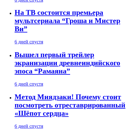
На ТВ состоится премьера
мультсериала “Гроша и Мистер
Ви”
6 дней спустя
Вышел первый трейлер
экранизации древнеиндийского
эпоса “Рамаяна”
6 дней спустя
Метод Миядзаки! Почему стоит
посмотреть отреставрированный
«Шёпот сердца»
6 дней спустя