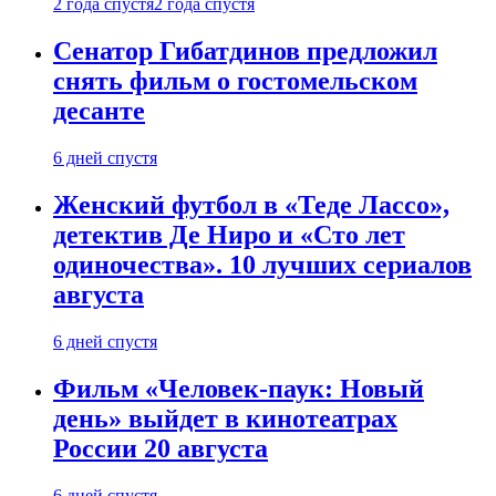
2 года спустя
2 года спустя
Сенатор Гибатдинов предложил
снять фильм о гостомельском
десанте
6 дней спустя
Женский футбол в «Теде Лассо»,
детектив Де Ниро и «Сто лет
одиночества». 10 лучших сериалов
августа
6 дней спустя
Фильм «Человек-паук: Новый
день» выйдет в кинотеатрах
России 20 августа
6 дней спустя