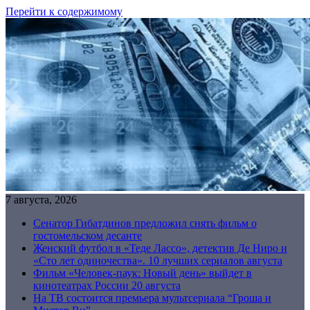
Перейти к содержимому
7 августа, 2026
Сенатор Гибатдинов предложил снять фильм о
гостомельском десанте
Женский футбол в «Теде Лассо», детектив Де Ниро и
«Сто лет одиночества». 10 лучших сериалов августа
Фильм «Человек-паук: Новый день» выйдет в
кинотеатрах России 20 августа
На ТВ состоится премьера мультсериала “Гроша и