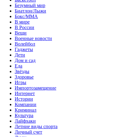
Безумный мир
Биатлон/Лыжи
Бокс/MMA
В мире
В России
Вещи
Военные новости
Волейбол
Гаджеты
Дети
Дом и сад
Еда
Звёзды
Здоровье
Игры
Импортозамещение
Интернет
Истории
Компании
Криминал
Культура
Лайфхаки
Летние виды спорта
Личный счет