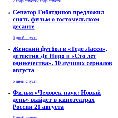
2 года спустя
2 года спустя
Сенатор Гибатдинов предложил
снять фильм о гостомельском
десанте
6 дней спустя
Женский футбол в «Теде Лассо»,
детектив Де Ниро и «Сто лет
одиночества». 10 лучших сериалов
августа
6 дней спустя
Фильм «Человек-паук: Новый
день» выйдет в кинотеатрах
России 20 августа
6 дней спустя