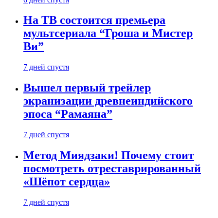
На ТВ состоится премьера
мультсериала “Гроша и Мистер
Ви”
7 дней спустя
Вышел первый трейлер
экранизации древнеиндийского
эпоса “Рамаяна”
7 дней спустя
Метод Миядзаки! Почему стоит
посмотреть отреставрированный
«Шёпот сердца»
7 дней спустя