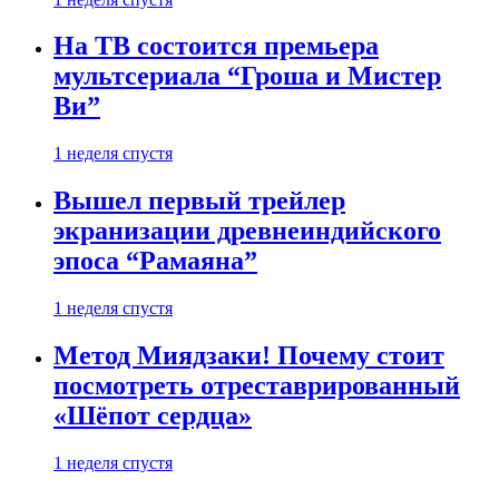
На ТВ состоится премьера
мультсериала “Гроша и Мистер
Ви”
1 неделя спустя
Вышел первый трейлер
экранизации древнеиндийского
эпоса “Рамаяна”
1 неделя спустя
Метод Миядзаки! Почему стоит
посмотреть отреставрированный
«Шёпот сердца»
1 неделя спустя