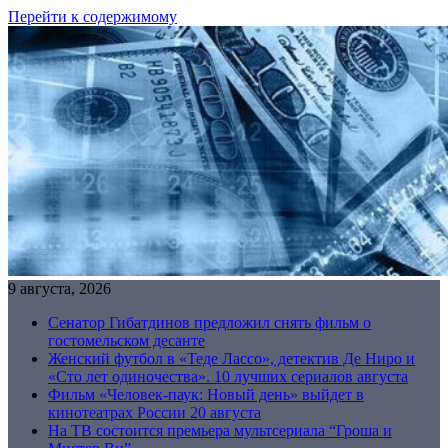
Перейти к содержимому
9 августа, 2026
Сенатор Гибатдинов предложил снять фильм о
гостомельском десанте
Женский футбол в «Теде Лассо», детектив Де Ниро и
«Сто лет одиночества». 10 лучших сериалов августа
Фильм «Человек-паук: Новый день» выйдет в
кинотеатрах России 20 августа
На ТВ состоится премьера мультсериала “Гроша и