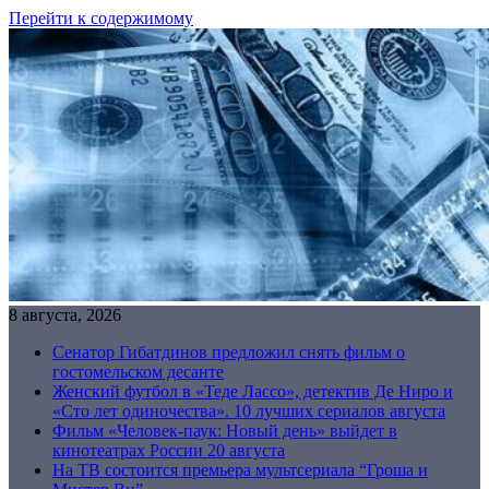
Перейти к содержимому
8 августа, 2026
Сенатор Гибатдинов предложил снять фильм о
гостомельском десанте
Женский футбол в «Теде Лассо», детектив Де Ниро и
«Сто лет одиночества». 10 лучших сериалов августа
Фильм «Человек-паук: Новый день» выйдет в
кинотеатрах России 20 августа
На ТВ состоится премьера мультсериала “Гроша и