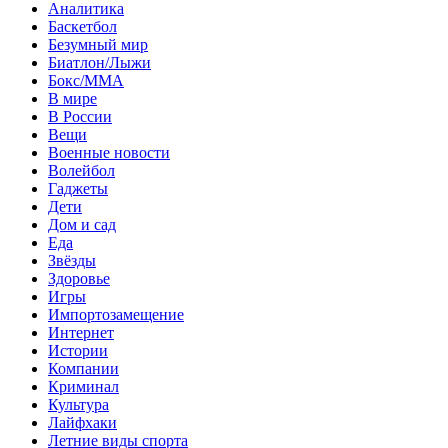
Аналитика
Баскетбол
Безумный мир
Биатлон/Лыжи
Бокс/MMA
В мире
В России
Вещи
Военные новости
Волейбол
Гаджеты
Дети
Дом и сад
Еда
Звёзды
Здоровье
Игры
Импортозамещение
Интернет
Истории
Компании
Криминал
Культура
Лайфхаки
Летние виды спорта