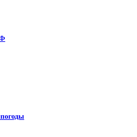
РФ
 погоды