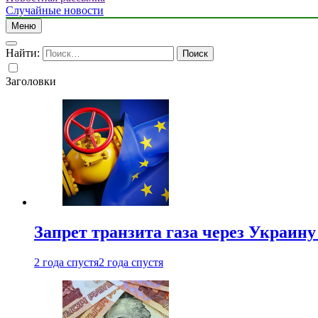
Случайные новости
Меню
Найти:
Заголовки
Запрет транзита газа через Украин
2 года спустя
2 года спустя