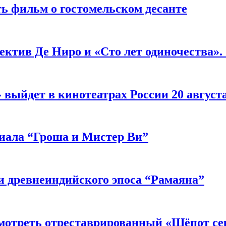
ь фильм о гостомельском десанте
ектив Де Ниро и «Сто лет одиночества».
выйдет в кинотеатрах России 20 август
риала “Гроша и Мистер Ви”
 древнеиндийского эпоса “Рамаяна”
мотреть отреставрированный «Шёпот се