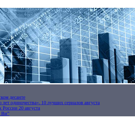
ском десанте
 лет одиночества». 10 лучших сериалов августа
 России 20 августа
р Ви”