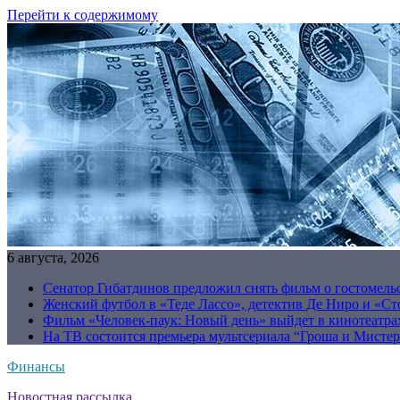
Перейти к содержимому
6 августа, 2026
Сенатор Гибатдинов предложил снять фильм о гостомель
Женский футбол в «Теде Лассо», детектив Де Ниро и «Сто
Фильм «Человек-паук: Новый день» выйдет в кинотеатрах
На ТВ состоится премьера мультсериала “Гроша и Мисте
Финансы
Новостная рассылка