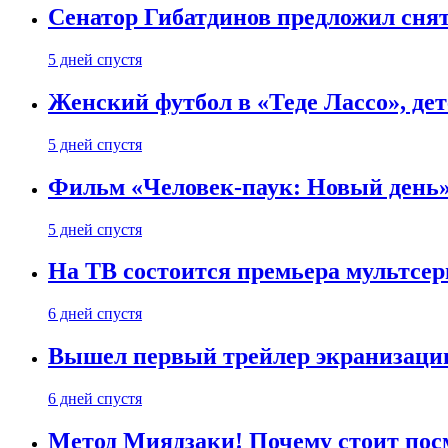
Сенатор Гибатдинов предложил снят
5 дней спустя
Женский футбол в «Теде Лассо», дет
5 дней спустя
Фильм «Человек-паук: Новый день» 
5 дней спустя
На ТВ состоится премьера мультсе
6 дней спустя
Вышел первый трейлер экранизации
6 дней спустя
Метод Миядзаки! Почему стоит пос