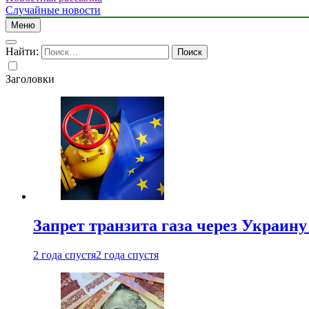
Случайные новости
Меню
Найти:
Заголовки
Запрет транзита газа через Украин
2 года спустя
2 года спустя