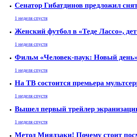
Сенатор Гибатдинов предложил снят
1 неделя спустя
Женский футбол в «Теде Лассо», дет
1 неделя спустя
Фильм «Человек-паук: Новый день» 
1 неделя спустя
На ТВ состоится премьера мультсе
1 неделя спустя
Вышел первый трейлер экранизации
1 неделя спустя
Метод Миядзаки! Почему стоит пос