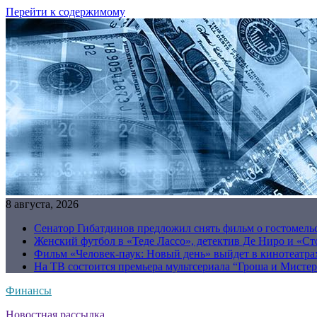
Перейти к содержимому
8 августа, 2026
Сенатор Гибатдинов предложил снять фильм о гостомель
Женский футбол в «Теде Лассо», детектив Де Ниро и «Сто
Фильм «Человек-паук: Новый день» выйдет в кинотеатрах
На ТВ состоится премьера мультсериала “Гроша и Мисте
Финансы
Новостная рассылка