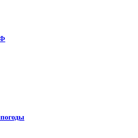
РФ
 погоды