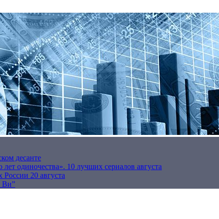
ском десанте
 лет одиночества». 10 лучших сериалов августа
 России 20 августа
р Ви”