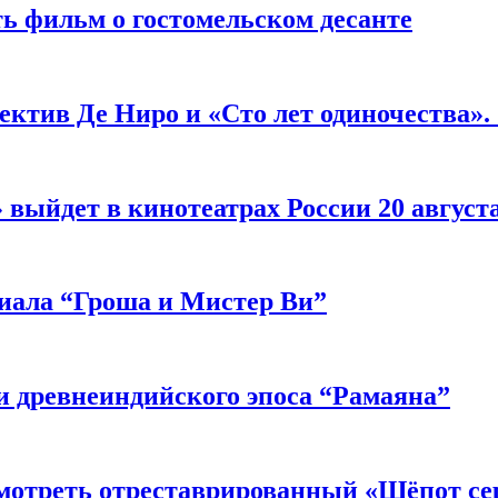
ь фильм о гостомельском десанте
ектив Де Ниро и «Сто лет одиночества».
выйдет в кинотеатрах России 20 август
риала “Гроша и Мистер Ви”
 древнеиндийского эпоса “Рамаяна”
мотреть отреставрированный «Шёпот се