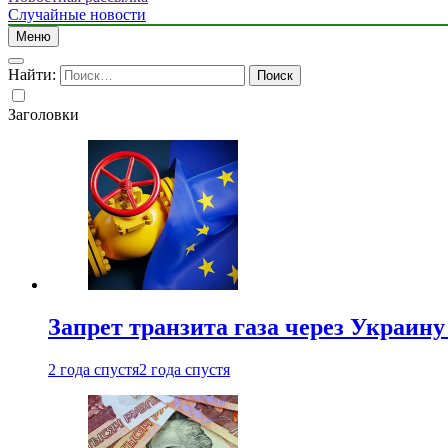
Случайные новости
Меню
Найти:
Заголовки
Запрет транзита газа через Украин
2 года спустя
2 года спустя