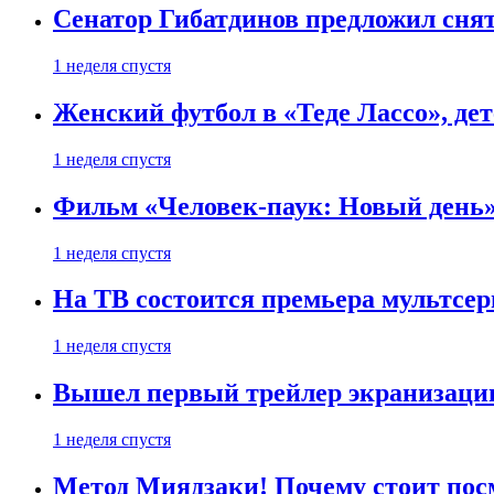
Сенатор Гибатдинов предложил снят
1 неделя спустя
Женский футбол в «Теде Лассо», дет
1 неделя спустя
Фильм «Человек-паук: Новый день» 
1 неделя спустя
На ТВ состоится премьера мультсе
1 неделя спустя
Вышел первый трейлер экранизации
1 неделя спустя
Метод Миядзаки! Почему стоит пос