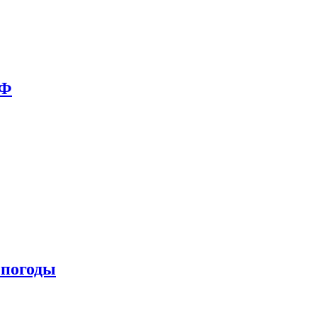
РФ
 погоды