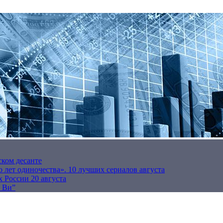
ском десанте
 лет одиночества». 10 лучших сериалов августа
 России 20 августа
р Ви”