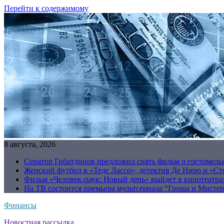
Перейти к содержимому
8 августа, 2026
Сенатор Гибатдинов предложил снять фильм о гостомель
Женский футбол в «Теде Лассо», детектив Де Ниро и «Сто
Фильм «Человек-паук: Новый день» выйдет в кинотеатрах
На ТВ состоится премьера мультсериала “Гроша и Мисте
Финансы
Новостная рассылка