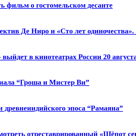
ь фильм о гостомельском десанте
ектив Де Ниро и «Сто лет одиночества».
выйдет в кинотеатрах России 20 август
риала “Гроша и Мистер Ви”
 древнеиндийского эпоса “Рамаяна”
мотреть отреставрированный «Шёпот се