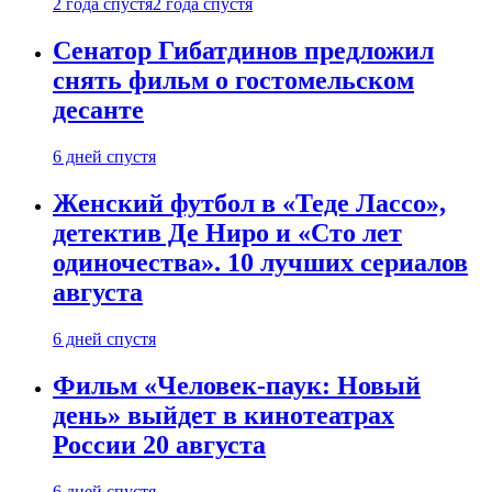
2 года спустя
2 года спустя
Сенатор Гибатдинов предложил
снять фильм о гостомельском
десанте
6 дней спустя
Женский футбол в «Теде Лассо»,
детектив Де Ниро и «Сто лет
одиночества». 10 лучших сериалов
августа
6 дней спустя
Фильм «Человек-паук: Новый
день» выйдет в кинотеатрах
России 20 августа
6 дней спустя