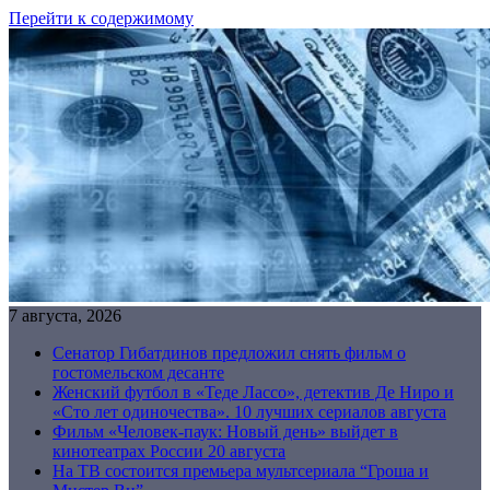
Перейти к содержимому
7 августа, 2026
Сенатор Гибатдинов предложил снять фильм о
гостомельском десанте
Женский футбол в «Теде Лассо», детектив Де Ниро и
«Сто лет одиночества». 10 лучших сериалов августа
Фильм «Человек-паук: Новый день» выйдет в
кинотеатрах России 20 августа
На ТВ состоится премьера мультсериала “Гроша и