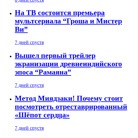
На ТВ состоится премьера
мультсериала “Гроша и Мистер
Ви”
7 дней спустя
Вышел первый трейлер
экранизации древнеиндийского
эпоса “Рамаяна”
7 дней спустя
Метод Миядзаки! Почему стоит
посмотреть отреставрированный
«Шёпот сердца»
7 дней спустя