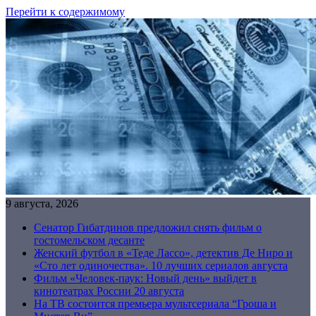
Перейти к содержимому
9 августа, 2026
Сенатор Гибатдинов предложил снять фильм о
гостомельском десанте
Женский футбол в «Теде Лассо», детектив Де Ниро и
«Сто лет одиночества». 10 лучших сериалов августа
Фильм «Человек-паук: Новый день» выйдет в
кинотеатрах России 20 августа
На ТВ состоится премьера мультсериала “Гроша и