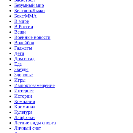
Безумный мир
Биатлон/Лыжи
Бокс/MMA
В мире
В России
Вещи
Военные новости
Волейбол
Гаджеты
Дети
Дом и сад
Еда
Звёзды
Здоровье
Игры
Импортозамещение
Интернет
Истории
Компании
Криминал
Культура
Лайфхаки
Летние виды спорта
Личный счет