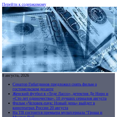
Перейти к содержимому
8 августа, 2026
Сенатор Гибатдинов предложил снять фильм о
гостомельском десанте
Женский футбол в «Теде Лассо», детектив Де Ниро и
«Сто лет одиночества». 10 лучших сериалов августа
Фильм «Человек-паук: Новый день» выйдет в
кинотеатрах России 20 августа
На ТВ состоится премьера мультсериала “Гроша и