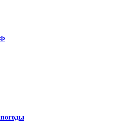
РФ
 погоды