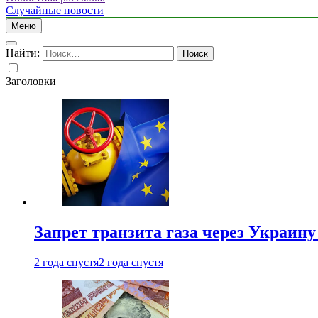
Случайные новости
Меню
Найти:
Заголовки
Запрет транзита газа через Украин
2 года спустя
2 года спустя