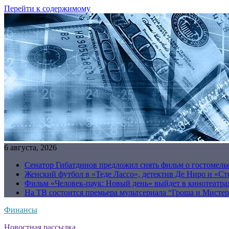
Перейти к содержимому
6 августа, 2026
Сенатор Гибатдинов предложил снять фильм о гостомель
Женский футбол в «Теде Лассо», детектив Де Ниро и «Сто
Фильм «Человек-паук: Новый день» выйдет в кинотеатрах
На ТВ состоится премьера мультсериала “Гроша и Мисте
Финансы
Новостная рассылка