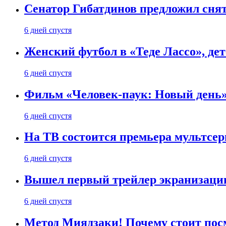
Сенатор Гибатдинов предложил снят
6 дней спустя
Женский футбол в «Теде Лассо», дет
6 дней спустя
Фильм «Человек-паук: Новый день» 
6 дней спустя
На ТВ состоится премьера мультсе
6 дней спустя
Вышел первый трейлер экранизации
6 дней спустя
Метод Миядзаки! Почему стоит пос