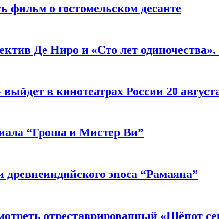
ь фильм о гостомельском десанте
ектив Де Ниро и «Сто лет одиночества».
выйдет в кинотеатрах России 20 август
риала “Гроша и Мистер Ви”
 древнеиндийского эпоса “Рамаяна”
мотреть отреставрированный «Шёпот се