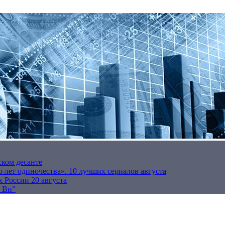
ском десанте
 лет одиночества». 10 лучших сериалов августа
 России 20 августа
р Ви”