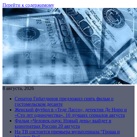
Перейти к содержимому
8 августа, 2026
Сенатор Гибатдинов предложил снять фильм о
гостомельском десанте
Женский футбол в «Теде Лассо», детектив Де Ниро и
«Сто лет одиночества». 10 лучших сериалов августа
Фильм «Человек-паук: Новый день» выйдет в
кинотеатрах России 20 августа
На ТВ состоится премьера мультсериала “Гроша и