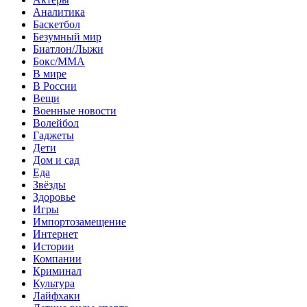
Аналитика
Баскетбол
Безумный мир
Биатлон/Лыжи
Бокс/MMA
В мире
В России
Вещи
Военные новости
Волейбол
Гаджеты
Дети
Дом и сад
Еда
Звёзды
Здоровье
Игры
Импортозамещение
Интернет
Истории
Компании
Криминал
Культура
Лайфхаки