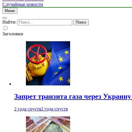
Случайные новости
Меню
Найти:
Заголовки
Запрет транзита газа через Украин
2 года спустя
2 года спустя