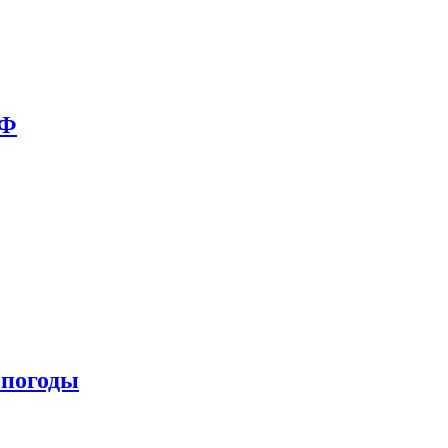
РФ
 погоды