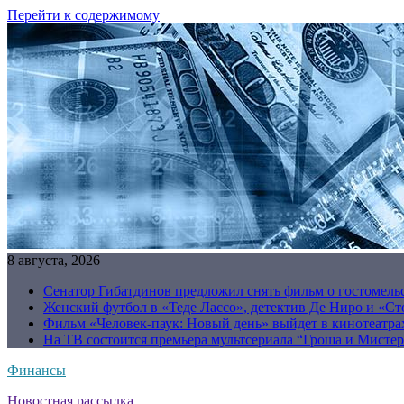
Перейти к содержимому
8 августа, 2026
Сенатор Гибатдинов предложил снять фильм о гостомель
Женский футбол в «Теде Лассо», детектив Де Ниро и «Сто
Фильм «Человек-паук: Новый день» выйдет в кинотеатрах
На ТВ состоится премьера мультсериала “Гроша и Мисте
Финансы
Новостная рассылка