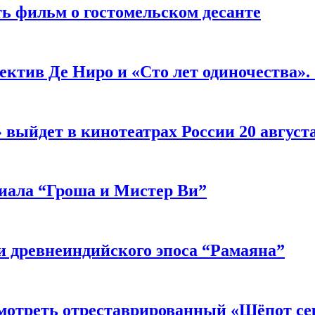
ь фильм о гостомельском десанте
ектив Де Ниро и «Сто лет одиночества».
выйдет в кинотеатрах России 20 август
риала “Гроша и Мистер Ви”
 древнеиндийского эпоса “Рамаяна”
мотреть отреставрированный «Шёпот се