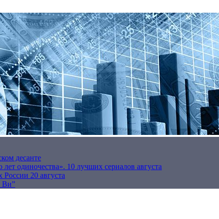
ском десанте
 лет одиночества». 10 лучших сериалов августа
 России 20 августа
р Ви”