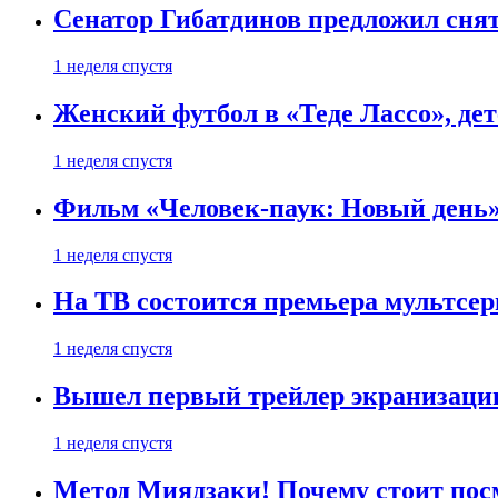
Сенатор Гибатдинов предложил снят
1 неделя спустя
Женский футбол в «Теде Лассо», дет
1 неделя спустя
Фильм «Человек-паук: Новый день» 
1 неделя спустя
На ТВ состоится премьера мультсе
1 неделя спустя
Вышел первый трейлер экранизации
1 неделя спустя
Метод Миядзаки! Почему стоит пос