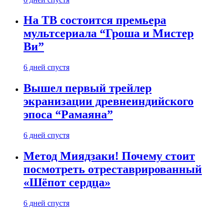
На ТВ состоится премьера
мультсериала “Гроша и Мистер
Ви”
6 дней спустя
Вышел первый трейлер
экранизации древнеиндийского
эпоса “Рамаяна”
6 дней спустя
Метод Миядзаки! Почему стоит
посмотреть отреставрированный
«Шёпот сердца»
6 дней спустя