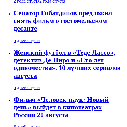
2 года спустя
2 года спустя
Сенатор Гибатдинов предложил
снять фильм о гостомельском
десанте
6 дней спустя
Женский футбол в «Теде Лассо»,
детектив Де Ниро и «Сто лет
одиночества». 10 лучших сериалов
августа
6 дней спустя
Фильм «Человек-паук: Новый
день» выйдет в кинотеатрах
России 20 августа
6 дней спустя