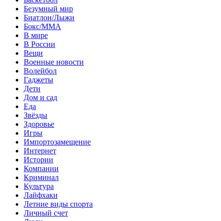
Безумный мир
Биатлон/Лыжи
Бокс/MMA
В мире
В России
Вещи
Военные новости
Волейбол
Гаджеты
Дети
Дом и сад
Еда
Звёзды
Здоровье
Игры
Импортозамещение
Интернет
Истории
Компании
Криминал
Культура
Лайфхаки
Летние виды спорта
Личный счет