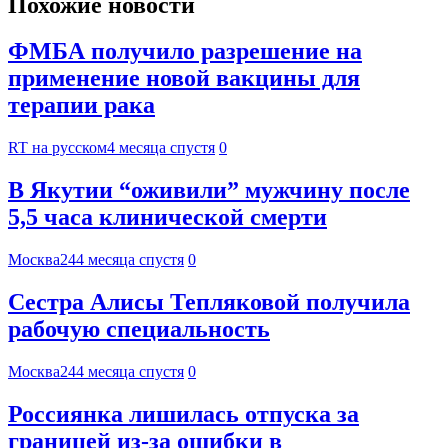
Похожие новости
ФМБА получило разрешение на
применение новой вакцины для
терапии рака
RT на русском
4 месяца спустя
0
В Якутии “оживили” мужчину после
5,5 часа клинической смерти
Москва24
4 месяца спустя
0
Сестра Алисы Тепляковой получила
рабочую специальность
Москва24
4 месяца спустя
0
Россиянка лишилась отпуска за
границей из-за ошибки в