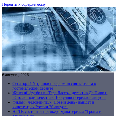
Перейти к содержимому
6 августа, 2026
Сенатор Гибатдинов предложил снять фильм о
гостомельском десанте
Женский футбол в «Теде Лассо», детектив Де Ниро и
«Сто лет одиночества». 10 лучших сериалов августа
Фильм «Человек-паук: Новый день» выйдет в
кинотеатрах России 20 августа
На ТВ состоится премьера мультсериала “Гроша и