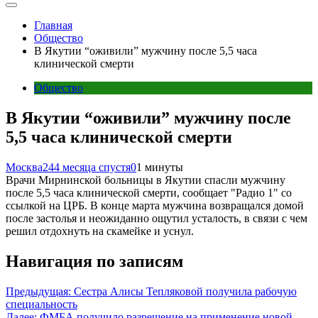
Главная
Общество
В Якутии “оживили” мужчину после 5,5 часа
клинической смерти
Общество
В Якутии “оживили” мужчину после
5,5 часа клинической смерти
Москва24
4 месяца спустя
0
1 минуты
Врачи Мирнинской больницы в Якутии спасли мужчину
после 5,5 часа клинической смерти, сообщает "Радио 1" со
ссылкой на ЦРБ. В конце марта мужчина возвращался домой
после застолья и неожиданно ощутил усталость, в связи с чем
решил отдохнуть на скамейке и уснул.
Навигация по записям
Предыдущая:
Сестра Алисы Тепляковой получила рабочую
специальность
Далее:
ФМБА получило разрешение на применение новой