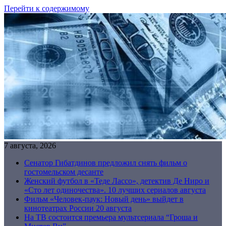
Перейти к содержимому
7 августа, 2026
Сенатор Гибатдинов предложил снять фильм о
гостомельском десанте
Женский футбол в «Теде Лассо», детектив Де Ниро и
«Сто лет одиночества». 10 лучших сериалов августа
Фильм «Человек-паук: Новый день» выйдет в
кинотеатрах России 20 августа
На ТВ состоится премьера мультсериала “Гроша и