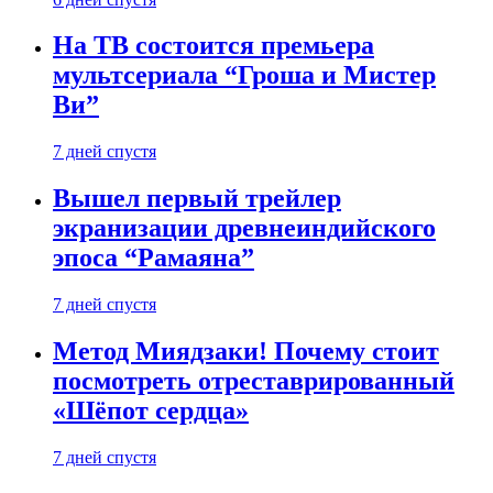
На ТВ состоится премьера
мультсериала “Гроша и Мистер
Ви”
7 дней спустя
Вышел первый трейлер
экранизации древнеиндийского
эпоса “Рамаяна”
7 дней спустя
Метод Миядзаки! Почему стоит
посмотреть отреставрированный
«Шёпот сердца»
7 дней спустя