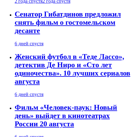
2 года спустя
2 года спустя
Сенатор Гибатдинов предложил
снять фильм о гостомельском
десанте
6 дней спустя
Женский футбол в «Теде Лассо»,
детектив Де Ниро и «Сто лет
одиночества». 10 лучших сериалов
августа
6 дней спустя
Фильм «Человек-паук: Новый
день» выйдет в кинотеатрах
России 20 августа
6 дней спустя