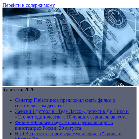
Перейти к содержимому
6 августа, 2026
Сенатор Гибатдинов предложил снять фильм о
гостомельском десанте
Женский футбол в «Теде Лассо», детектив Де Ниро и
«Сто лет одиночества». 10 лучших сериалов августа
Фильм «Человек-паук: Новый день» выйдет в
кинотеатрах России 20 августа
На ТВ состоится премьера мультсериала “Гроша и