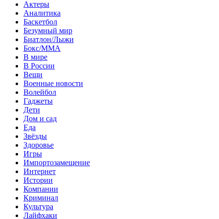
Актеры
Аналитика
Баскетбол
Безумный мир
Биатлон/Лыжи
Бокс/MMA
В мире
В России
Вещи
Военные новости
Волейбол
Гаджеты
Дети
Дом и сад
Еда
Звёзды
Здоровье
Игры
Импортозамещение
Интернет
Истории
Компании
Криминал
Культура
Лайфхаки