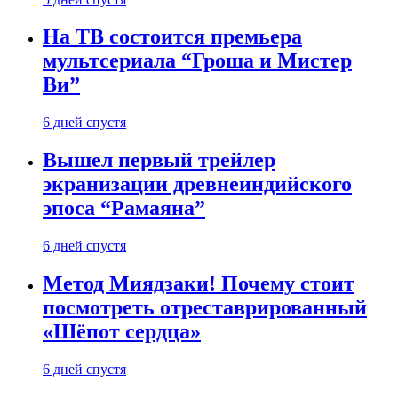
На ТВ состоится премьера
мультсериала “Гроша и Мистер
Ви”
6 дней спустя
Вышел первый трейлер
экранизации древнеиндийского
эпоса “Рамаяна”
6 дней спустя
Метод Миядзаки! Почему стоит
посмотреть отреставрированный
«Шёпот сердца»
6 дней спустя