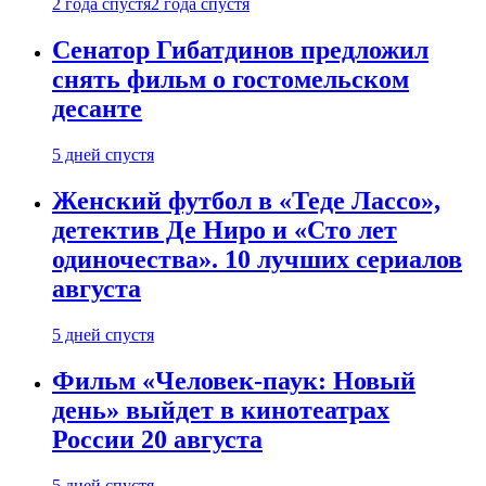
2 года спустя
2 года спустя
Сенатор Гибатдинов предложил
снять фильм о гостомельском
десанте
5 дней спустя
Женский футбол в «Теде Лассо»,
детектив Де Ниро и «Сто лет
одиночества». 10 лучших сериалов
августа
5 дней спустя
Фильм «Человек-паук: Новый
день» выйдет в кинотеатрах
России 20 августа
5 дней спустя