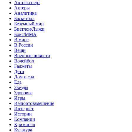
Автоэксперт
Актеры
Аналитика
Баскетбол
Безумный мир
Биатлон/Лыжи
Бокс/MMA
В мире
В России
Вещи
Военные новости
Волейбол
Гаджеты
Дети
Дом и сад
Еда
Звёзды
Здоровье
Игры
Импортозамещение
Интернет
Истории
Компании
Криминал
Культура