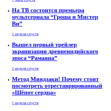
На ТВ состоится премьера
мультсериала “Гроша и Мистер
Ви”
1 неделя спустя
Вышел первый трейлер
экранизации древнеиндийского
эпоса “Рамаяна”
1 неделя спустя
Метод Миядзаки! Почему стоит
посмотреть отреставрированный
«Шёпот сердца»
1 неделя спустя