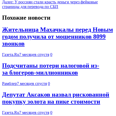
Далее:
У россиян стали красть деньги через фейковые
страницы для перевода по СБП
Похожие новости
Жительница Махачкалы перед Новым
годом получила от мошенников 8099
звонков
Газета.Ru
7 месяцев спустя
0
Подсчитаны потери налоговой из-
за блогеров-миллионников
Рамблер
7 месяцев спустя
0
Депутат Аксаков назвал рискованной
покупку золота на пике стоимости
Газета.Ru
7 месяцев спустя
0