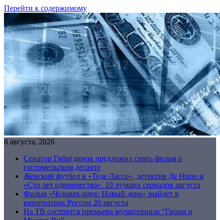
Перейти к содержимому
8 августа, 2026
Сенатор Гибатдинов предложил снять фильм о
гостомельском десанте
Женский футбол в «Теде Лассо», детектив Де Ниро и
«Сто лет одиночества». 10 лучших сериалов августа
Фильм «Человек-паук: Новый день» выйдет в
кинотеатрах России 20 августа
На ТВ состоится премьера мультсериала “Гроша и