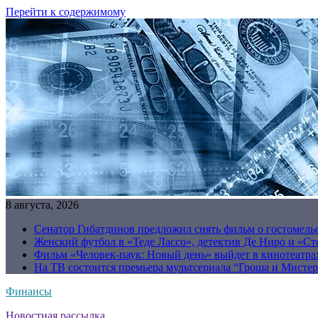
Перейти к содержимому
8 августа, 2026
Сенатор Гибатдинов предложил снять фильм о гостомель
Женский футбол в «Теде Лассо», детектив Де Ниро и «Сто
Фильм «Человек-паук: Новый день» выйдет в кинотеатрах
На ТВ состоится премьера мультсериала “Гроша и Мисте
Финансы
Новостная рассылка