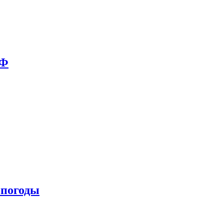
РФ
 погоды