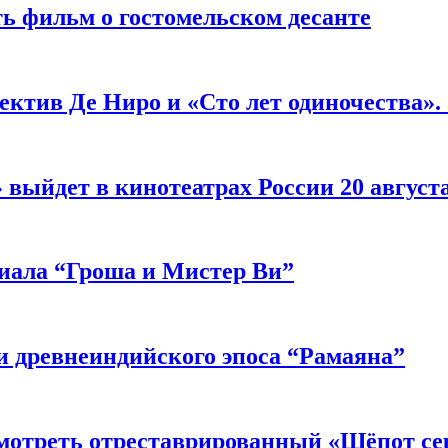
ь фильм о гостомельском десанте
ектив Де Ниро и «Сто лет одиночества».
выйдет в кинотеатрах России 20 август
риала “Гроша и Мистер Ви”
 древнеиндийского эпоса “Рамаяна”
мотреть отреставрированный «Шёпот се