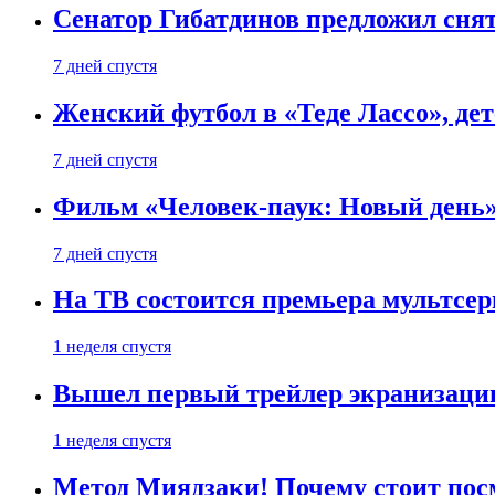
Сенатор Гибатдинов предложил снят
7 дней спустя
Женский футбол в «Теде Лассо», дет
7 дней спустя
Фильм «Человек-паук: Новый день» 
7 дней спустя
На ТВ состоится премьера мультсе
1 неделя спустя
Вышел первый трейлер экранизации
1 неделя спустя
Метод Миядзаки! Почему стоит пос