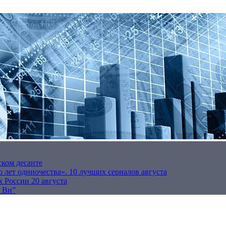
ском десанте
 лет одиночества». 10 лучших сериалов августа
 России 20 августа
р Ви”