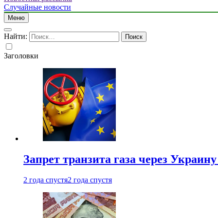
Случайные новости
Меню
Найти:
Заголовки
Запрет транзита газа через Украин
2 года спустя
2 года спустя