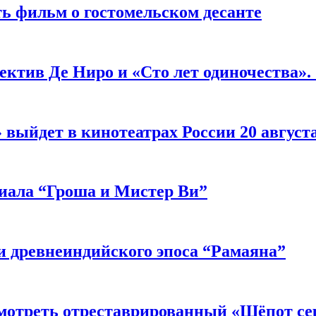
ь фильм о гостомельском десанте
ектив Де Ниро и «Сто лет одиночества».
выйдет в кинотеатрах России 20 август
риала “Гроша и Мистер Ви”
 древнеиндийского эпоса “Рамаяна”
мотреть отреставрированный «Шёпот се