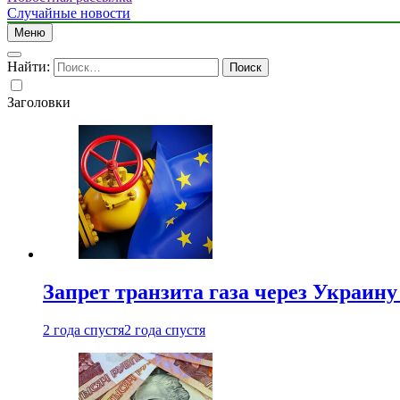
Случайные новости
Меню
Найти:
Заголовки
Запрет транзита газа через Украин
2 года спустя
2 года спустя