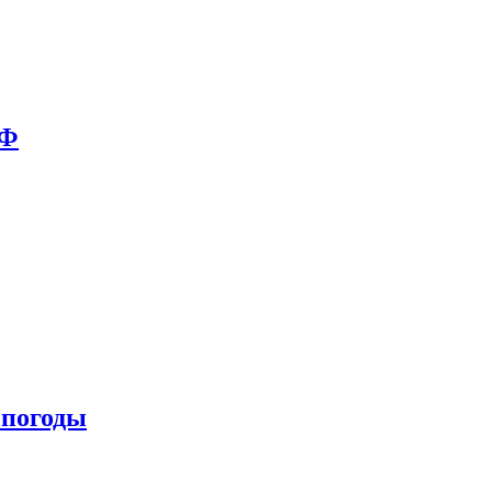
РФ
 погоды