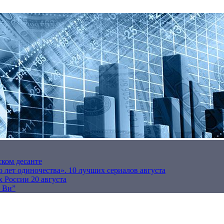
ском десанте
 лет одиночества». 10 лучших сериалов августа
 России 20 августа
р Ви”