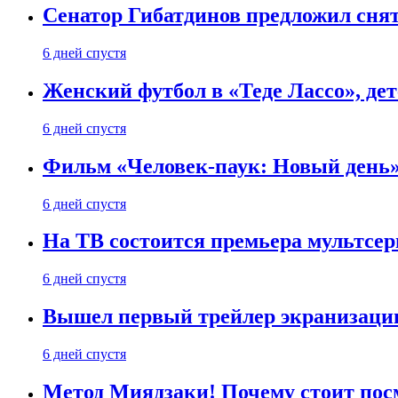
Сенатор Гибатдинов предложил снят
6 дней спустя
Женский футбол в «Теде Лассо», дет
6 дней спустя
Фильм «Человек-паук: Новый день» 
6 дней спустя
На ТВ состоится премьера мультсе
6 дней спустя
Вышел первый трейлер экранизации
6 дней спустя
Метод Миядзаки! Почему стоит пос