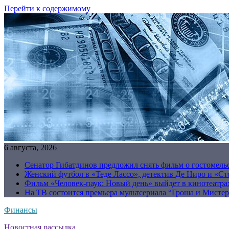
Перейти к содержимому
6 августа, 2026
Сенатор Гибатдинов предложил снять фильм о гостомель
Женский футбол в «Теде Лассо», детектив Де Ниро и «Сто
Фильм «Человек-паук: Новый день» выйдет в кинотеатрах
На ТВ состоится премьера мультсериала “Гроша и Мисте
Финансы
Новостная рассылка