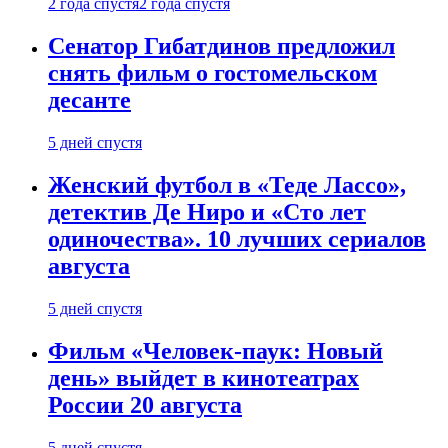
2 года спустя
2 года спустя
Сенатор Гибатдинов предложил
снять фильм о гостомельском
десанте
5 дней спустя
Женский футбол в «Теде Лассо»,
детектив Де Ниро и «Сто лет
одиночества». 10 лучших сериалов
августа
5 дней спустя
Фильм «Человек-паук: Новый
день» выйдет в кинотеатрах
России 20 августа
5 дней спустя