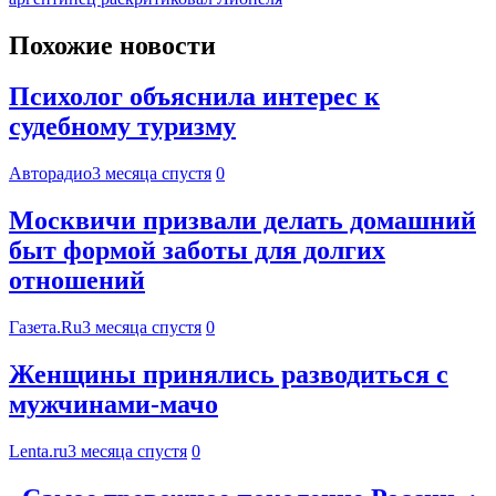
Похожие новости
Психолог объяснила интерес к
судебному туризму
Авторадио
3 месяца спустя
0
Москвичи призвали делать домашний
быт формой заботы для долгих
отношений
Газета.Ru
3 месяца спустя
0
Женщины принялись разводиться с
мужчинами-мачо
Lenta.ru
3 месяца спустя
0