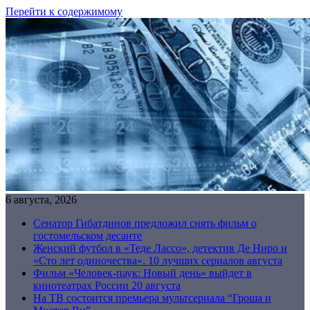
Перейти к содержимому
6 августа, 2026
Сенатор Гибатдинов предложил снять фильм о
гостомельском десанте
Женский футбол в «Теде Лассо», детектив Де Ниро и
«Сто лет одиночества». 10 лучших сериалов августа
Фильм «Человек-паук: Новый день» выйдет в
кинотеатрах России 20 августа
На ТВ состоится премьера мультсериала “Гроша и