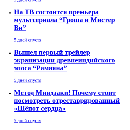
На ТВ состоится премьера
мультсериала “Гроша и Мистер
Ви”
5 дней спустя
Вышел первый трейлер
экранизации древнеиндийского
эпоса “Рамаяна”
5 дней спустя
Метод Миядзаки! Почему стоит
посмотреть отреставрированный
«Шёпот сердца»
5 дней спустя