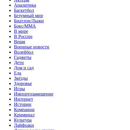
Аналитика
Баскетбол
Безумный мир
Биатлон/Лыжи
Бокс/MMA
В мире
В России
Вещи
Военные новости
Волейбол
Гаджеты
Дети
Дом и сад
Еда
Звёзды
Здоровье
Игры
Импортозамещение
Интернет
Истории
Компании
Криминал
Культура
Лайфхаки