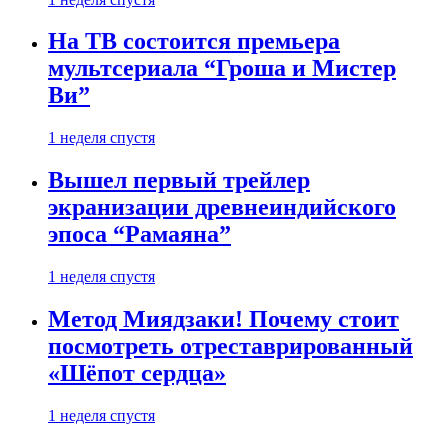
На ТВ состоится премьера
мультсериала “Гроша и Мистер
Ви”
1 неделя спустя
Вышел первый трейлер
экранизации древнеиндийского
эпоса “Рамаяна”
1 неделя спустя
Метод Миядзаки! Почему стоит
посмотреть отреставрированный
«Шёпот сердца»
1 неделя спустя