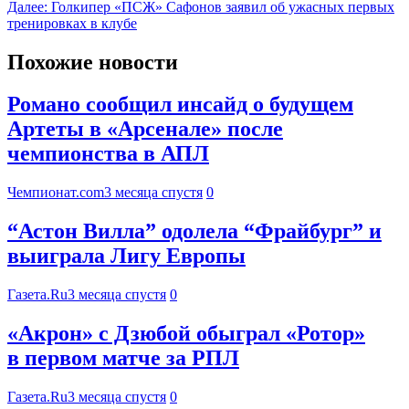
Далее:
Голкипер «ПСЖ» Сафонов заявил об ужасных первых
тренировках в клубе
Похожие новости
Романо сообщил инсайд о будущем
Артеты в «Арсенале» после
чемпионства в АПЛ
Чемпионат.com
3 месяца спустя
0
“Астон Вилла” одолела “Фрайбург” и
выиграла Лигу Европы
Газета.Ru
3 месяца спустя
0
«Акрон» с Дзюбой обыграл «Ротор»
в первом матче за РПЛ
Газета.Ru
3 месяца спустя
0