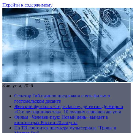
Перейти к содержимому
8 августа, 2026
Сенатор Гибатдинов предложил снять фильм о
гостомельском десанте
Женский футбол в «Теде Лассо», детектив Де Ниро и
«Сто лет одиночества». 10 лучших сериалов августа
Фильм «Человек-паук: Новый день» выйдет в
кинотеатрах России 20 августа
На ТВ состоится премьера мультсериала “Гроша и