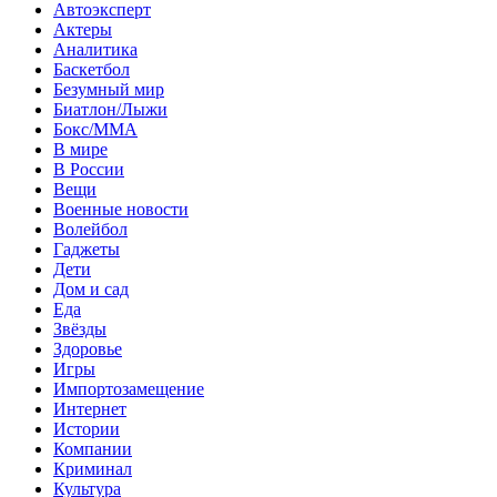
Автоэксперт
Актеры
Аналитика
Баскетбол
Безумный мир
Биатлон/Лыжи
Бокс/MMA
В мире
В России
Вещи
Военные новости
Волейбол
Гаджеты
Дети
Дом и сад
Еда
Звёзды
Здоровье
Игры
Импортозамещение
Интернет
Истории
Компании
Криминал
Культура