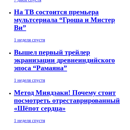
На ТВ состоится премьера
мультсериала “Гроша и Мистер
Ви”
1 неделя спустя
Вышел первый трейлер
экранизации древнеиндийского
эпоса “Рамаяна”
1 неделя спустя
Метод Миядзаки! Почему стоит
посмотреть отреставрированный
«Шёпот сердца»
1 неделя спустя