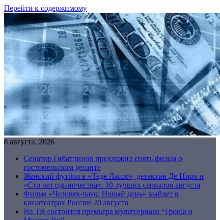
Перейти к содержимому
8 августа, 2026
Сенатор Гибатдинов предложил снять фильм о
гостомельском десанте
Женский футбол в «Теде Лассо», детектив Де Ниро и
«Сто лет одиночества». 10 лучших сериалов августа
Фильм «Человек-паук: Новый день» выйдет в
кинотеатрах России 20 августа
На ТВ состоится премьера мультсериала “Гроша и