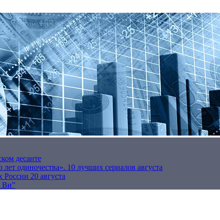
ском десанте
 лет одиночества». 10 лучших сериалов августа
 России 20 августа
р Ви”