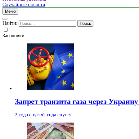
Случайные новости
Меню
Найти:
Заголовки
Запрет транзита газа через Украин
2 года спустя
2 года спустя