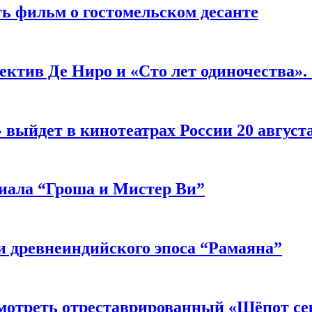
ь фильм о гостомельском десанте
ектив Де Ниро и «Сто лет одиночества».
выйдет в кинотеатрах России 20 август
риала “Гроша и Мистер Ви”
 древнеиндийского эпоса “Рамаяна”
мотреть отреставрированный «Шёпот се