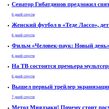
Сенатор Гибатдинов предложил снят
6 дней спустя
Женский футбол в «Теде Лассо», дет
6 дней спустя
Фильм «Человек-паук: Новый день» 
6 дней спустя
На ТВ состоится премьера мультсе
6 дней спустя
Вышел первый трейлер экранизации
7 дней спустя
Метод Миядзаки! Почему стоит пос