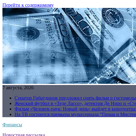
Перейти к содержимому
7 августа, 2026
Сенатор Гибатдинов предложил снять фильм о гостомель
Женский футбол в «Теде Лассо», детектив Де Ниро и «Сто
Фильм «Человек-паук: Новый день» выйдет в кинотеатрах
На ТВ состоится премьера мультсериала “Гроша и Мисте
Финансы
Новостная рассылка