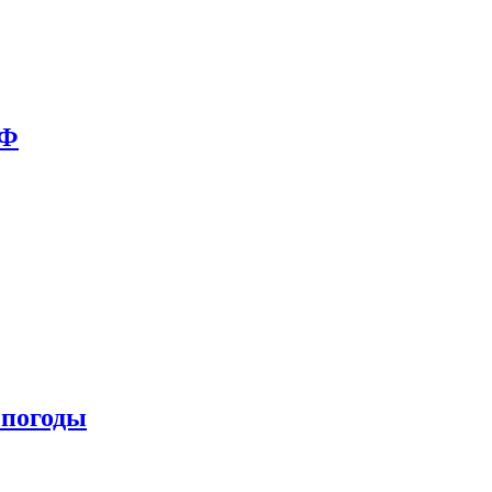
РФ
 погоды