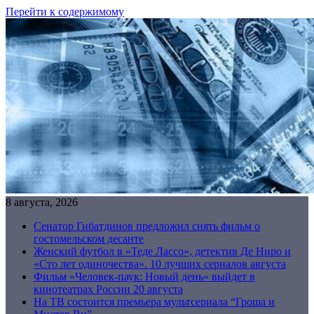
Перейти к содержимому
8 августа, 2026
Сенатор Гибатдинов предложил снять фильм о
гостомельском десанте
Женский футбол в «Теде Лассо», детектив Де Ниро и
«Сто лет одиночества». 10 лучших сериалов августа
Фильм «Человек-паук: Новый день» выйдет в
кинотеатрах России 20 августа
На ТВ состоится премьера мультсериала “Гроша и