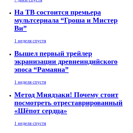
На ТВ состоится премьера
мультсериала “Гроша и Мистер
Ви”
1 неделя спустя
Вышел первый трейлер
экранизации древнеиндийского
эпоса “Рамаяна”
1 неделя спустя
Метод Миядзаки! Почему стоит
посмотреть отреставрированный
«Шёпот сердца»
1 неделя спустя