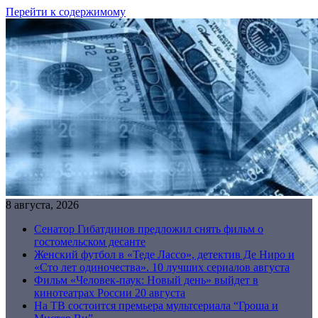
Перейти к содержимому
8 августа, 2026
Сенатор Гибатдинов предложил снять фильм о
гостомельском десанте
Женский футбол в «Теде Лассо», детектив Де Ниро и
«Сто лет одиночества». 10 лучших сериалов августа
Фильм «Человек-паук: Новый день» выйдет в
кинотеатрах России 20 августа
На ТВ состоится премьера мультсериала “Гроша и