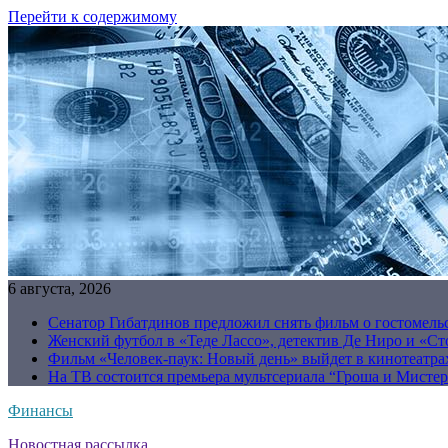
Перейти к содержимому
6 августа, 2026
Сенатор Гибатдинов предложил снять фильм о гостомель
Женский футбол в «Теде Лассо», детектив Де Ниро и «Сто
Фильм «Человек-паук: Новый день» выйдет в кинотеатрах
На ТВ состоится премьера мультсериала “Гроша и Мисте
Финансы
Новостная рассылка