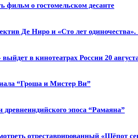
ь фильм о гостомельском десанте
ектив Де Ниро и «Сто лет одиночества».
выйдет в кинотеатрах России 20 август
риала “Гроша и Мистер Ви”
 древнеиндийского эпоса “Рамаяна”
мотреть отреставрированный «Шёпот се