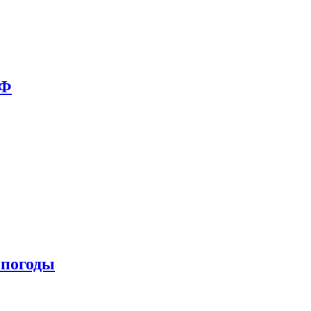
РФ
 погоды