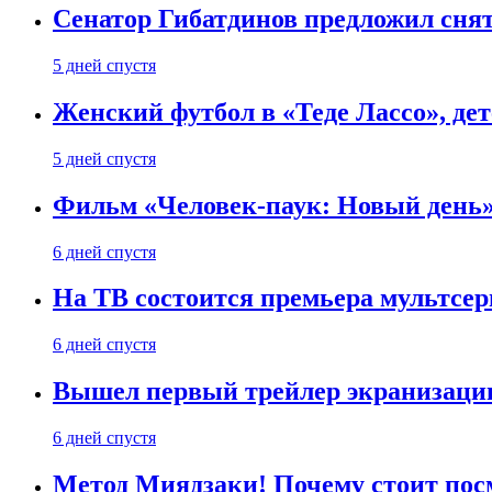
Сенатор Гибатдинов предложил снят
5 дней спустя
Женский футбол в «Теде Лассо», дет
5 дней спустя
Фильм «Человек-паук: Новый день» 
6 дней спустя
На ТВ состоится премьера мультсе
6 дней спустя
Вышел первый трейлер экранизации
6 дней спустя
Метод Миядзаки! Почему стоит пос