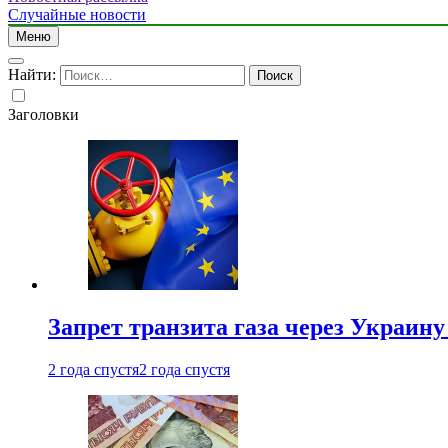
Случайные новости
Меню
Найти:
Заголовки
Запрет транзита газа через Украин
2 года спустя
2 года спустя