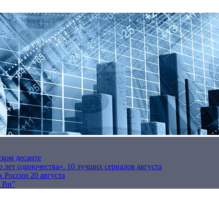
ском десанте
 лет одиночества». 10 лучших сериалов августа
 России 20 августа
р Ви”