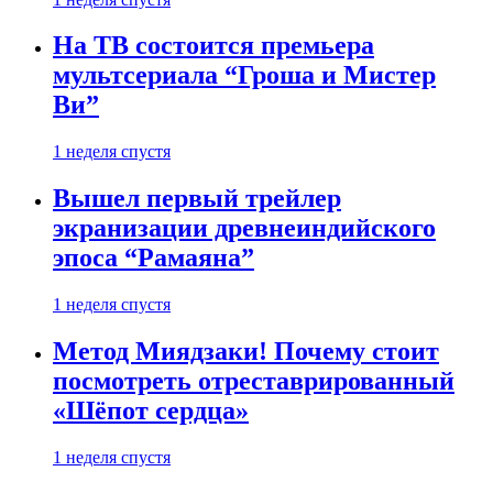
На ТВ состоится премьера
мультсериала “Гроша и Мистер
Ви”
1 неделя спустя
Вышел первый трейлер
экранизации древнеиндийского
эпоса “Рамаяна”
1 неделя спустя
Метод Миядзаки! Почему стоит
посмотреть отреставрированный
«Шёпот сердца»
1 неделя спустя