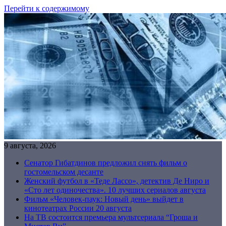
Перейти к содержимому
9 августа, 2026
Сенатор Гибатдинов предложил снять фильм о
гостомельском десанте
Женский футбол в «Теде Лассо», детектив Де Ниро и
«Сто лет одиночества». 10 лучших сериалов августа
Фильм «Человек-паук: Новый день» выйдет в
кинотеатрах России 20 августа
На ТВ состоится премьера мультсериала “Гроша и