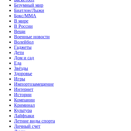
Безумный мир
Биатлон/Лыжи
Бокс/MMA
В мире
В России
Вещи
Военные новости
Волейбол
Гаджеты
Дети
Дом и сад
Еда
Звёзды
Здоровье
Игры
Импортозамещение
Интернет
Истории
Компании
Криминал
Культура
Лайфхаки
Летние виды спорта
Личный счет