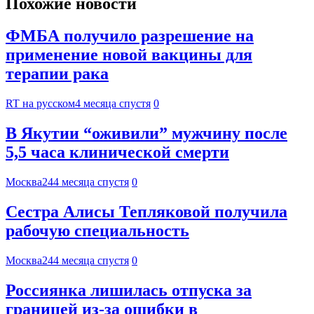
Похожие новости
ФМБА получило разрешение на
применение новой вакцины для
терапии рака
RT на русском
4 месяца спустя
0
В Якутии “оживили” мужчину после
5,5 часа клинической смерти
Москва24
4 месяца спустя
0
Сестра Алисы Тепляковой получила
рабочую специальность
Москва24
4 месяца спустя
0
Россиянка лишилась отпуска за
границей из-за ошибки в