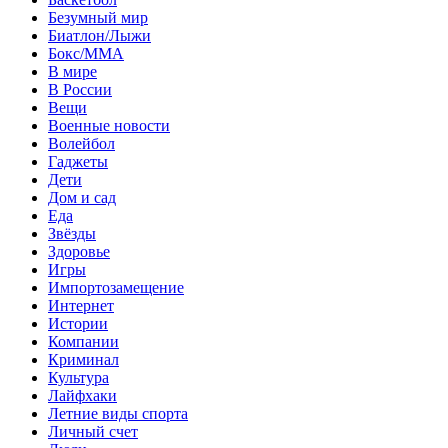
Безумный мир
Биатлон/Лыжи
Бокс/MMA
В мире
В России
Вещи
Военные новости
Волейбол
Гаджеты
Дети
Дом и сад
Еда
Звёзды
Здоровье
Игры
Импортозамещение
Интернет
Истории
Компании
Криминал
Культура
Лайфхаки
Летние виды спорта
Личный счет