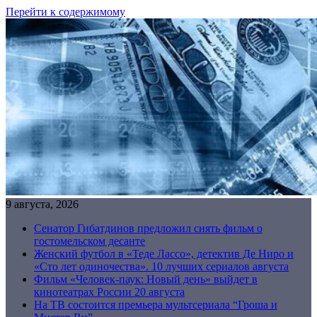
Перейти к содержимому
9 августа, 2026
Сенатор Гибатдинов предложил снять фильм о
гостомельском десанте
Женский футбол в «Теде Лассо», детектив Де Ниро и
«Сто лет одиночества». 10 лучших сериалов августа
Фильм «Человек-паук: Новый день» выйдет в
кинотеатрах России 20 августа
На ТВ состоится премьера мультсериала “Гроша и