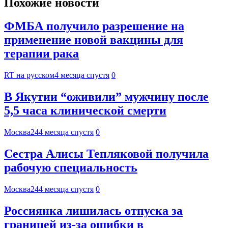
Похожие новости
ФМБА получило разрешение на
применение новой вакцины для
терапии рака
RT на русском
4 месяца спустя
0
В Якутии “оживили” мужчину после
5,5 часа клинической смерти
Москва24
4 месяца спустя
0
Сестра Алисы Тепляковой получила
рабочую специальность
Москва24
4 месяца спустя
0
Россиянка лишилась отпуска за
границей из-за ошибки в