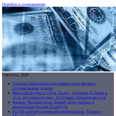
Перейти к содержимому
9 августа, 2026
Сенатор Гибатдинов предложил снять фильм о
гостомельском десанте
Женский футбол в «Теде Лассо», детектив Де Ниро и
«Сто лет одиночества». 10 лучших сериалов августа
Фильм «Человек-паук: Новый день» выйдет в
кинотеатрах России 20 августа
На ТВ состоится премьера мультсериала “Гроша и