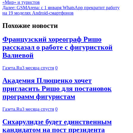
«Мир» и туристов
Далее:
GSMArena: с 1 января WhatsApp прекратит работу
на 19 моделях Android-смартфонов
Похожие новости
Французский хореограф Ришо
рассказал о работе с фигуристкой
Валиевой
Газета.Ru
3 месяца спустя
0
Академия Плющенко хочет
пригласить Ришо для постановок
программ фигуристам
Газета.Ru
3 месяца спустя
0
Сихарулидзе будет единственным
кандидатом на пост президента