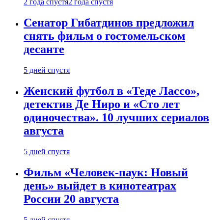
2 года спустя
2 года спустя
Сенатор Гибатдинов предложил
снять фильм о гостомельском
десанте
5 дней спустя
Женский футбол в «Теде Лассо»,
детектив Де Ниро и «Сто лет
одиночества». 10 лучших сериалов
августа
5 дней спустя
Фильм «Человек-паук: Новый
день» выйдет в кинотеатрах
России 20 августа
5 дней спустя