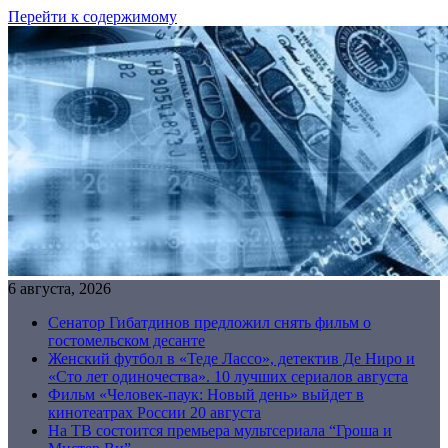
Перейти к содержимому
6 августа, 2026
Сенатор Гибатдинов предложил снять фильм о
гостомельском десанте
Женский футбол в «Теде Лассо», детектив Де Ниро и
«Сто лет одиночества». 10 лучших сериалов августа
Фильм «Человек-паук: Новый день» выйдет в
кинотеатрах России 20 августа
На ТВ состоится премьера мультсериала “Гроша и