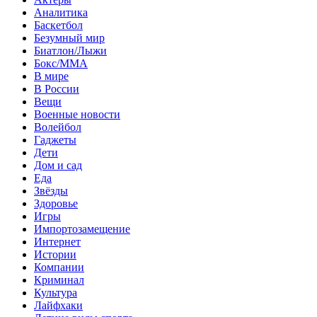
Аналитика
Баскетбол
Безумный мир
Биатлон/Лыжи
Бокс/MMA
В мире
В России
Вещи
Военные новости
Волейбол
Гаджеты
Дети
Дом и сад
Еда
Звёзды
Здоровье
Игры
Импортозамещение
Интернет
Истории
Компании
Криминал
Культура
Лайфхаки