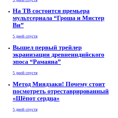
На ТВ состоится премьера
мультсериала “Гроша и Мистер
Ви”
5 дней спустя
Вышел первый трейлер
экранизации древнеиндийского
эпоса “Рамаяна”
5 дней спустя
Метод Миядзаки! Почему стоит
посмотреть отреставрированный
«Шёпот сердца»
5 дней спустя