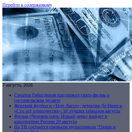
Перейти к содержимому
7 августа, 2026
Сенатор Гибатдинов предложил снять фильм о
гостомельском десанте
Женский футбол в «Теде Лассо», детектив Де Ниро и
«Сто лет одиночества». 10 лучших сериалов августа
Фильм «Человек-паук: Новый день» выйдет в
кинотеатрах России 20 августа
На ТВ состоится премьера мультсериала “Гроша и