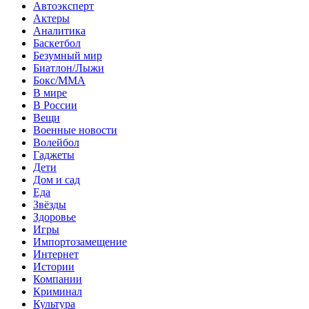
Автоэксперт
Актеры
Аналитика
Баскетбол
Безумный мир
Биатлон/Лыжи
Бокс/MMA
В мире
В России
Вещи
Военные новости
Волейбол
Гаджеты
Дети
Дом и сад
Еда
Звёзды
Здоровье
Игры
Импортозамещение
Интернет
Истории
Компании
Криминал
Культура