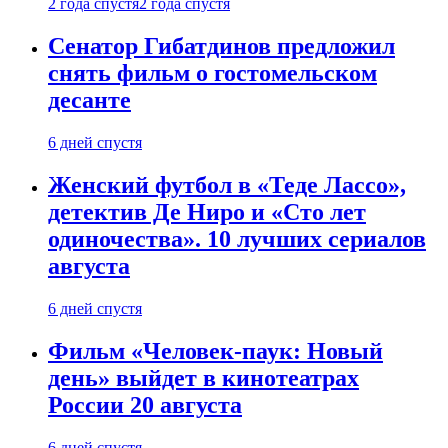
2 года спустя
2 года спустя
Сенатор Гибатдинов предложил
снять фильм о гостомельском
десанте
6 дней спустя
Женский футбол в «Теде Лассо»,
детектив Де Ниро и «Сто лет
одиночества». 10 лучших сериалов
августа
6 дней спустя
Фильм «Человек-паук: Новый
день» выйдет в кинотеатрах
России 20 августа
6 дней спустя