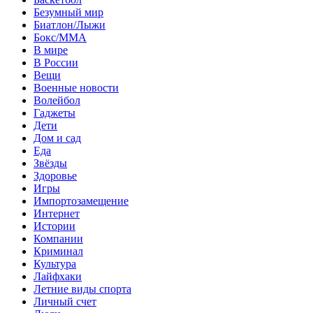
Безумный мир
Биатлон/Лыжи
Бокс/MMA
В мире
В России
Вещи
Военные новости
Волейбол
Гаджеты
Дети
Дом и сад
Еда
Звёзды
Здоровье
Игры
Импортозамещение
Интернет
Истории
Компании
Криминал
Культура
Лайфхаки
Летние виды спорта
Личный счет