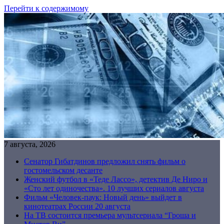
Перейти к содержимому
7 августа, 2026
Сенатор Гибатдинов предложил снять фильм о
гостомельском десанте
Женский футбол в «Теде Лассо», детектив Де Ниро и
«Сто лет одиночества». 10 лучших сериалов августа
Фильм «Человек-паук: Новый день» выйдет в
кинотеатрах России 20 августа
На ТВ состоится премьера мультсериала “Гроша и