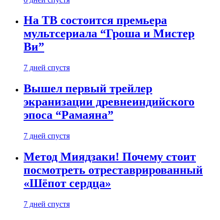
На ТВ состоится премьера
мультсериала “Гроша и Мистер
Ви”
7 дней спустя
Вышел первый трейлер
экранизации древнеиндийского
эпоса “Рамаяна”
7 дней спустя
Метод Миядзаки! Почему стоит
посмотреть отреставрированный
«Шёпот сердца»
7 дней спустя