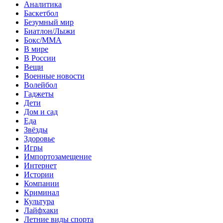
Аналитика
Баскетбол
Безумный мир
Биатлон/Лыжи
Бокс/MMA
В мире
В России
Вещи
Военные новости
Волейбол
Гаджеты
Дети
Дом и сад
Еда
Звёзды
Здоровье
Игры
Импортозамещение
Интернет
Истории
Компании
Криминал
Культура
Лайфхаки
Летние виды спорта