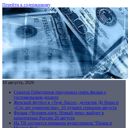
Перейти к содержимому
10 августа, 2026
Сенатор Гибатдинов предложил снять фильм о
гостомельском десанте
Женский футбол в «Теде Лассо», детектив Де Ниро и
«Сто лет одиночества». 10 лучших сериалов августа
Фильм «Человек-паук: Новый день» выйдет в
кинотеатрах России 20 августа
На ТВ состоится премьера мультсериала “Гроша и