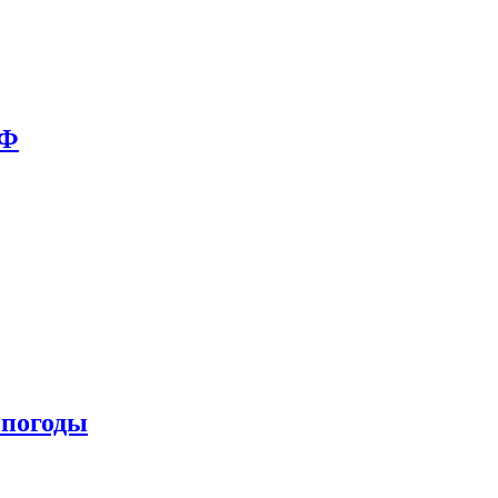
РФ
 погоды