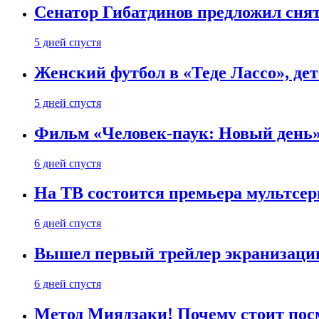
Сенатор Гибатдинов предложил снят
5 дней спустя
Женский футбол в «Теде Лассо», дет
5 дней спустя
Фильм «Человек-паук: Новый день» 
6 дней спустя
На ТВ состоится премьера мультсе
6 дней спустя
Вышел первый трейлер экранизации
6 дней спустя
Метод Миядзаки! Почему стоит пос