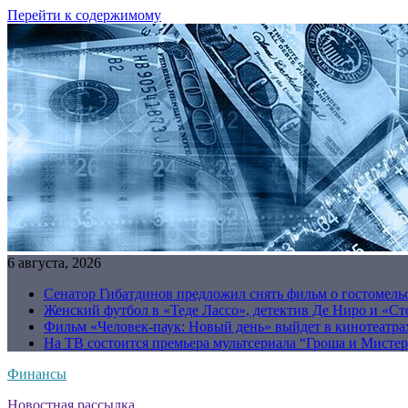
Перейти к содержимому
6 августа, 2026
Сенатор Гибатдинов предложил снять фильм о гостомель
Женский футбол в «Теде Лассо», детектив Де Ниро и «Сто
Фильм «Человек-паук: Новый день» выйдет в кинотеатрах
На ТВ состоится премьера мультсериала “Гроша и Мисте
Финансы
Новостная рассылка