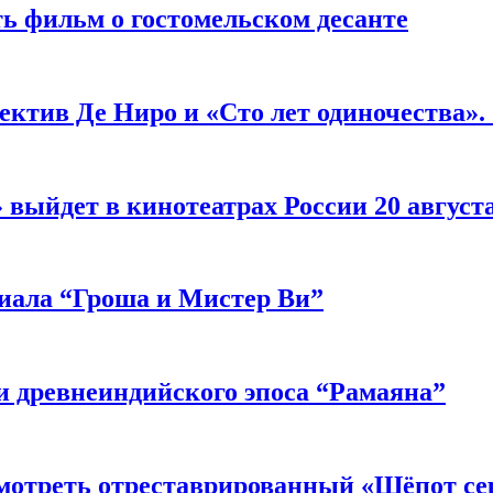
ь фильм о гостомельском десанте
ектив Де Ниро и «Сто лет одиночества».
выйдет в кинотеатрах России 20 август
риала “Гроша и Мистер Ви”
 древнеиндийского эпоса “Рамаяна”
мотреть отреставрированный «Шёпот се