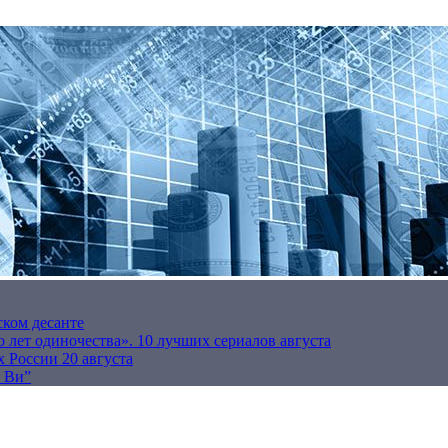
ском десанте
 лет одиночества». 10 лучших сериалов августа
 России 20 августа
р Ви”