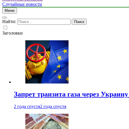
Случайные новости
Меню
Найти:
Заголовки
Запрет транзита газа через Украин
2 года спустя
2 года спустя