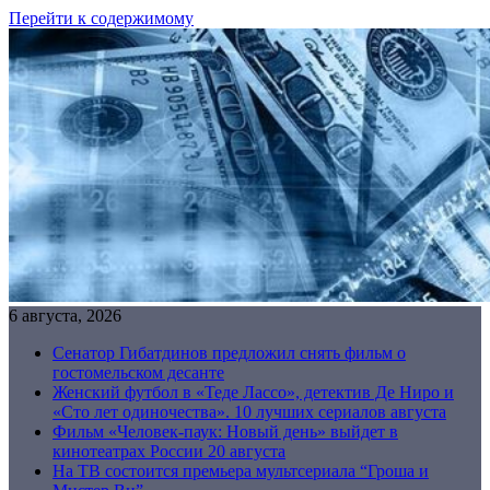
Перейти к содержимому
6 августа, 2026
Сенатор Гибатдинов предложил снять фильм о
гостомельском десанте
Женский футбол в «Теде Лассо», детектив Де Ниро и
«Сто лет одиночества». 10 лучших сериалов августа
Фильм «Человек-паук: Новый день» выйдет в
кинотеатрах России 20 августа
На ТВ состоится премьера мультсериала “Гроша и