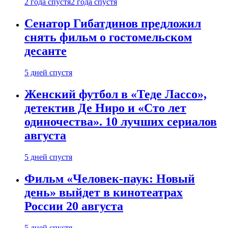
2 года спустя
2 года спустя
Сенатор Гибатдинов предложил
снять фильм о гостомельском
десанте
5 дней спустя
Женский футбол в «Теде Лассо»,
детектив Де Ниро и «Сто лет
одиночества». 10 лучших сериалов
августа
5 дней спустя
Фильм «Человек-паук: Новый
день» выйдет в кинотеатрах
России 20 августа
5 дней спустя