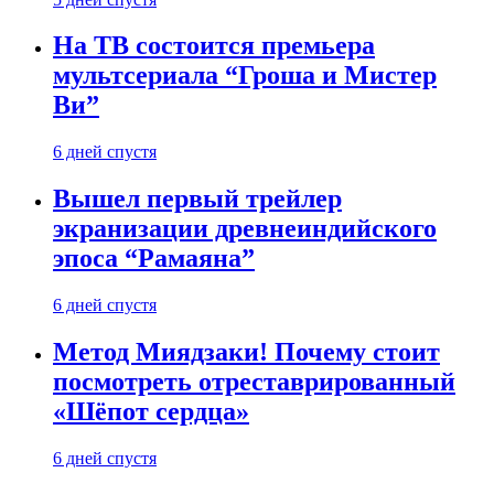
На ТВ состоится премьера
мультсериала “Гроша и Мистер
Ви”
6 дней спустя
Вышел первый трейлер
экранизации древнеиндийского
эпоса “Рамаяна”
6 дней спустя
Метод Миядзаки! Почему стоит
посмотреть отреставрированный
«Шёпот сердца»
6 дней спустя