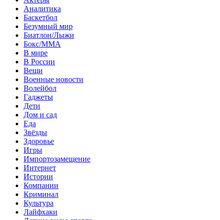
Аналитика
Баскетбол
Безумный мир
Биатлон/Лыжи
Бокс/MMA
В мире
В России
Вещи
Военные новости
Волейбол
Гаджеты
Дети
Дом и сад
Еда
Звёзды
Здоровье
Игры
Импортозамещение
Интернет
Истории
Компании
Криминал
Культура
Лайфхаки