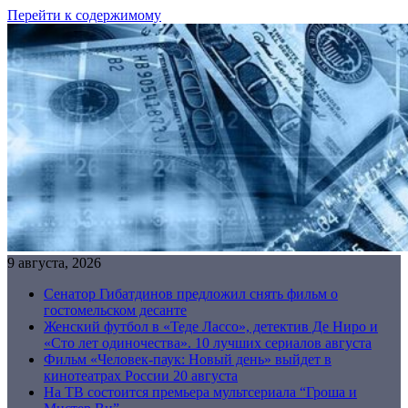
Перейти к содержимому
9 августа, 2026
Сенатор Гибатдинов предложил снять фильм о
гостомельском десанте
Женский футбол в «Теде Лассо», детектив Де Ниро и
«Сто лет одиночества». 10 лучших сериалов августа
Фильм «Человек-паук: Новый день» выйдет в
кинотеатрах России 20 августа
На ТВ состоится премьера мультсериала “Гроша и