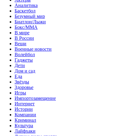
Аналитика
Баскетбол
Безумный мир
Биатлон/Лыжи
Бокс/MMA
В мире
В России
Вещи
Военные новости
Волейбол
Гаджеты
Дети
Дом и сад
Еда
Звёзды
Здоровье
Игры
Импортозамещение
Интернет
Истории
Компании
Криминал
Культура
Лайфхаки