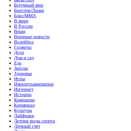
Безумный мир
Биатлон/Лыжи
Бокс/MMA
В мире
В России
Вещи
Военные новости
Волейбол
Гаджеты
Дети
Дом и сад
Еда
Звёзды
Здоровье
Игры
Импортозамещение
Интернет
Истории
Компании
Криминал
Культура
Лайфхаки
Летние виды спорта
Личный счет