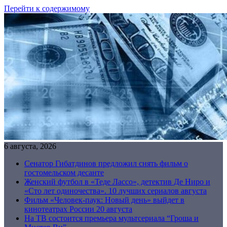
Перейти к содержимому
6 августа, 2026
Сенатор Гибатдинов предложил снять фильм о
гостомельском десанте
Женский футбол в «Теде Лассо», детектив Де Ниро и
«Сто лет одиночества». 10 лучших сериалов августа
Фильм «Человек-паук: Новый день» выйдет в
кинотеатрах России 20 августа
На ТВ состоится премьера мультсериала “Гроша и