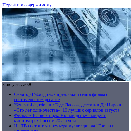
Перейти к содержимому
8 августа, 2026
Сенатор Гибатдинов предложил снять фильм о
гостомельском десанте
Женский футбол в «Теде Лассо», детектив Де Ниро и
«Сто лет одиночества». 10 лучших сериалов августа
Фильм «Человек-паук: Новый день» выйдет в
кинотеатрах России 20 августа
На ТВ состоится премьера мультсериала “Гроша и