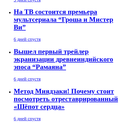
На ТВ состоится премьера
мультсериала “Гроша и Мистер
Ви”
6 дней спустя
Вышел первый трейлер
экранизации древнеиндийского
эпоса “Рамаяна”
6 дней спустя
Метод Миядзаки! Почему стоит
посмотреть отреставрированный
«Шёпот сердца»
6 дней спустя