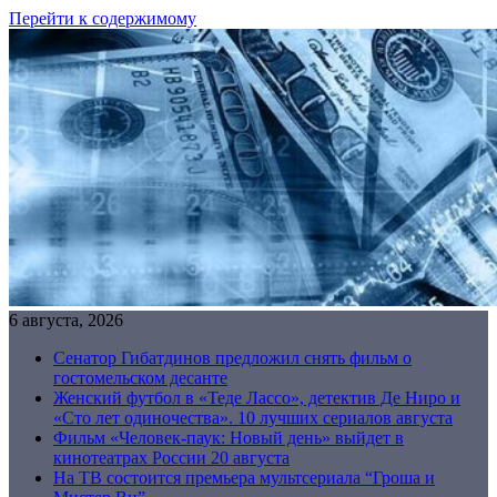
Перейти к содержимому
6 августа, 2026
Сенатор Гибатдинов предложил снять фильм о
гостомельском десанте
Женский футбол в «Теде Лассо», детектив Де Ниро и
«Сто лет одиночества». 10 лучших сериалов августа
Фильм «Человек-паук: Новый день» выйдет в
кинотеатрах России 20 августа
На ТВ состоится премьера мультсериала “Гроша и