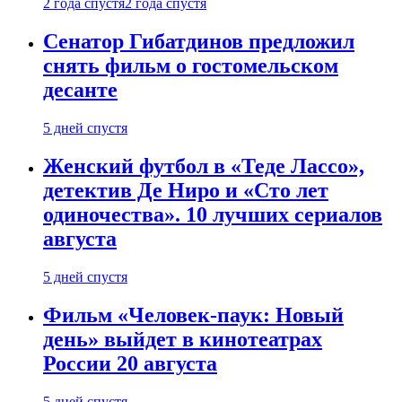
2 года спустя
2 года спустя
Сенатор Гибатдинов предложил
снять фильм о гостомельском
десанте
5 дней спустя
Женский футбол в «Теде Лассо»,
детектив Де Ниро и «Сто лет
одиночества». 10 лучших сериалов
августа
5 дней спустя
Фильм «Человек-паук: Новый
день» выйдет в кинотеатрах
России 20 августа
5 дней спустя