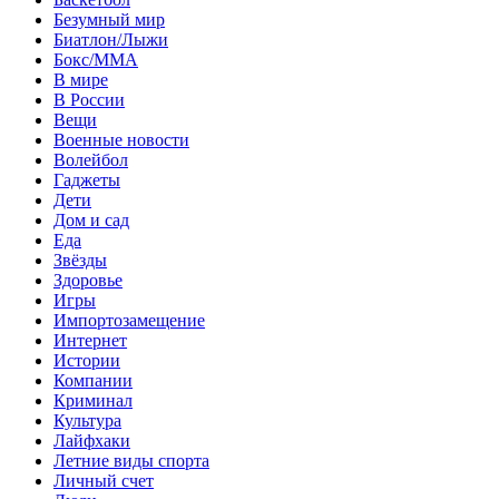
Безумный мир
Биатлон/Лыжи
Бокс/MMA
В мире
В России
Вещи
Военные новости
Волейбол
Гаджеты
Дети
Дом и сад
Еда
Звёзды
Здоровье
Игры
Импортозамещение
Интернет
Истории
Компании
Криминал
Культура
Лайфхаки
Летние виды спорта
Личный счет