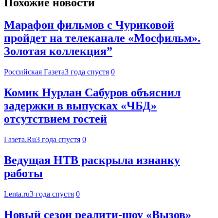
Похожие новости
Марафон фильмов с Чуриковой
пройдет на телеканале «Мосфильм».
Золотая коллекция”
Российская Газета
3 года спустя
0
Комик Нурлан Сабуров объяснил
задержки в выпусках «ЧБД»
отсутствием гостей
Газета.Ru
3 года спустя
0
Ведущая НТВ раскрыла изнанку
работы
Lenta.ru
3 года спустя
0
Новый сезон реалити-шоу «Вызов»